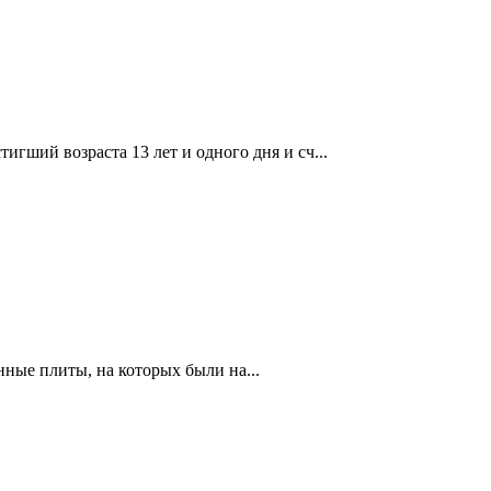
мальчик, достигший возраста 13 лет и одного дня и сч...
от ха-брит), две каменные плиты, на которых были на...