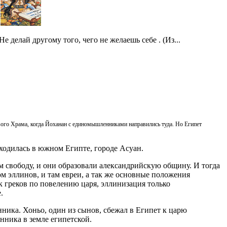
Не делай другому того, чего не желаешь себе . (Из...
вого Храма, когда Йоханан с единомышленниками направились туда. Но Египет
аходилась в южном Египте, городе Асуан.
 свободу, и они образовали александрийскую общину. И тогда
ом эллинов, и там евреи, а так же основные положения
 греков по повелению царя, эллинизация только
.
ика. Хоньо, один из сынов, сбежал в Египет к царю
нника в земле египетской.