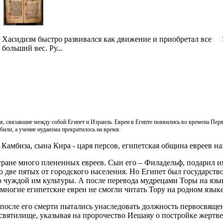
Хасидизм быстро развивался как движение и приобретал все
больший вес. Ру...
, связавшие между собой Египет и Израиль. Евреи в Египте появились во времена Пер
били, а учение иудаизма прекратилось на время.
 Камбиза, сына Кира - царя персов, египетская община евреев н
ране много плененных евреев. Сын его – Филадельф, подарил им
о две пятых от городского населения. Но Египет был государств
 чуждой им культуры. А после перевода мудрецами Торы на язык
 многие египетские евреи не смогли читать Тору на родном языке
сле его смерти пытались унаследовать должность первосвященн
святилище, указывая на пророчество Иешаяу о постройке жертве