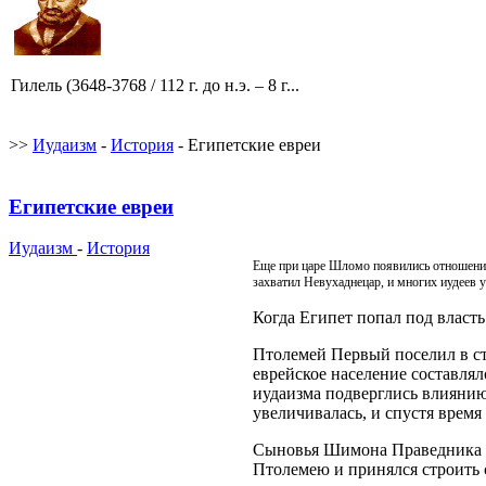
Гилель (3648-3768 / 112 г. до н.э. – 8 г...
>>
Иудаизм
-
История
- Египетские евреи
Египетские евреи
Иудаизм
-
История
Еще при царе Шломо появились отношения
захватил Невухаднецар, и многих иудеев у
Когда Египет попал под власть
Птолемей Первый поселил в ст
еврейское население составлял
иудаизма подверглись влиянию
увеличивалась, и спустя время
Сыновья Шимона Праведника по
Птолемею и принялся строить 