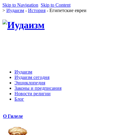
Skip to Navigation
Skip to Content
>
Иудаизм
-
История
- Египетские евреи
Иудаизм
Иудаизм сегодня
Энциклопедия
Законы и предписания
Новости религии
Блог
О Гилеле