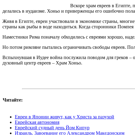
Вскоре храм евреев в Египте, 
делались в иудаизме. Хоньо и приверженцы его ошибочно пола
Живя в Египте, евреи участвовали в экономике страны, многи
страны как рыбы в воде находиться.
Когда сторонники Помпея 
Наместники Рима поначалу обходились с евреями хорошо, наде
Но потом римляне пытались ограничивать свободы евреев. Поль
Вспыхнувшая в Иудее война послужила поводом для греков – он
духовный центр евреев – Храм Хоньо.
Читайте:
Евреи в Японии живут, как у Христа за пазухой
Еврейская автономия
Еврейский судный день Йом Кипур
Израиль. Завоевание его Александром Македонским