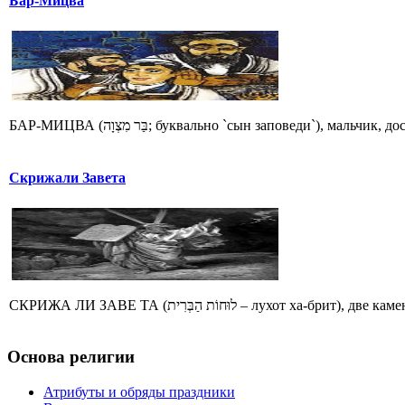
Бар-Мицва
БАР-МИЦВА (בַּר מִצְוָה; буквально `сын заповеди`), 
Скрижали Завета
СКРИЖА ЛИ ЗАВЕ ТА (לוּחוֹת הַבְּרִית – лух
Основа религии
Атрибуты и обряды праздники