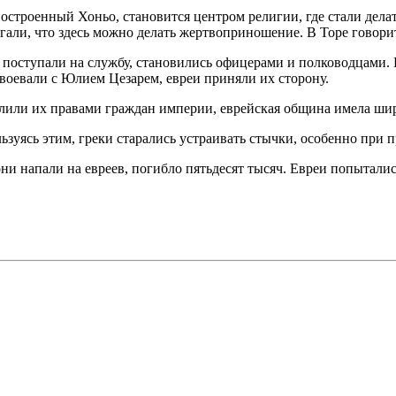
построенный Хоньо, становится центром религии, где стали дел
гали, что здесь можно делать жертвоприношение. В Торе говори
е поступали на службу, становились офицерами и полководцами.
воевали с Юлием Цезарем, евреи приняли их сторону.
лили их правами граждан империи, еврейская община имела шир
зуясь этим, греки старались устраивать стычки, особенно при
п
и напали на евреев, погибло пятьдесят тысяч. Евреи попыталис