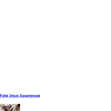
Раби Зерах Браверман