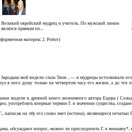
Великий еврейский мудрец и учитель. По мужской линии
являлся прямым по...
форменная материя; 2. Робот)
: Зародыш мой видели глаза Твои , — и мудрецы истолковали его
ул в него душу только на четвертом часу его жизни, а до тех 
нии видели в древней книге анонимного автора Ецира ( Созид
дно, употреблять впервые термин Г. в значении существа, созда
, написав на лбу его слово эмет (истина), являющееся печатью Г
ама, обсуждают вопрос, можно ли присоединить Г. к миньяну*, 