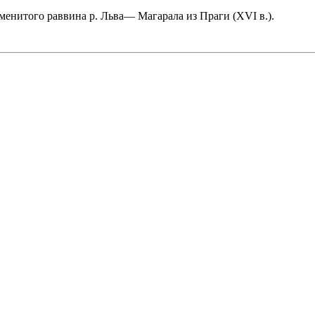
аменитого раввина р. Льва— Магарала из Праги (XVI в.).