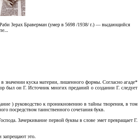
Раби Зерах Браверман (умер в 5698 /1938/ г.) — выдающийся
пе...
 в значении куска материи, лишенного формы. Согласно агаде*
пор был он Г. Источник многих преданий о создании Г. следует
ание ) руководство к проникновению в тайны творения, в том
нного посредством таинственного сочетания букв.
оспода. Зачеркивание первой буквы в слове эмет превращает Г.
и запрещают это.