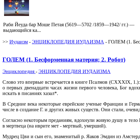
Раби Йеуда бар Моше Петая (5619—5702 /1859—1942/ гг.) —
выдающийся ка...
>>
Иудаизм
-
ЭНЦИКЛОПЕДИЯ ИУДАИЗМА
- ГОЛЕМ (1. Бес
ГОЛЕМ (1. Бесформенная материя; 2. Робот)
Энциклопедия
-
ЭНЦИКЛОПЕДИЯ ИУДАИЗМА
Слово это впервые встречается в книге Псалмов (CXXXIX, 1.)
о первых двенадцати часах жизни первого человека, Бог вдохн
искать в писаниях хазал*.
В Средние века некоторые еврейские ученые Франции и Герма
числе в создание Г. и других живых существ. Они стали, очеви
Согласно некоторым преданиям, вдохнули живую душу в тело Г.
в мертвеца (на иврите мет - мертвый, умерший).
Мудрец Цви и сын его, знаменитый р. Яаков Эмдин из Амстерд