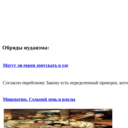
Обряды иудаизма:
Могут ли евреи допускать в еде
Согласно еврейскому Закону есть определенный принцип, кото
Мишпатим. Седьмой день и идолы