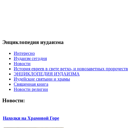
Энциклопедия иудаизма
Интересно
Иудаизм сегодня
Новости
История евреев в свете ветхо- и новозаветных пророчеств
ЭНЦИКЛОПЕДИЯ ИУДАИЗМА
Иудейские святыни и храмы
Священная книга
Новости религии
Новости:
Находки на Храмовой Горе