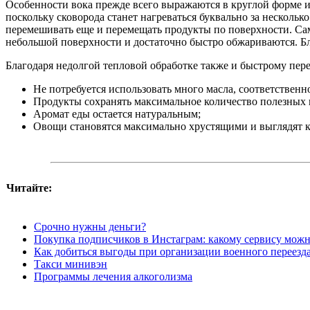
Особенности вока прежде всего выражаются в круглой форме из
поскольку сковорода станет нагреваться буквально за несколь
перемешивать еще и перемещать продукты по поверхности. Сам
небольшой поверхности и достаточно быстро обжариваются. Б
Благодаря недолгой тепловой обработке также и быстрому пе
Не потребуется использовать много масла, соответствен
Продукты сохранять максимальное количество полезных 
Аромат еды остается натуральным;
Овощи становятся максимально хрустящими и выглядят к
Читайте:
Срочно нужны деньги?
Покупка подписчиков в Инстаграм: какому сервису можн
Как добиться выгоды при организации военного переезда:
Такси минивэн
Программы лечения алкоголизма