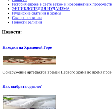
История евреев в свете ветхо- и новозаветных пророчеств
ЭНЦИКЛОПЕДИЯ ИУДАИЗМА
Иудейские святыни и храмы
Священная книга
Новости религии
Новости:
Находки на Храмовой Горе
Обнаружение артефактов времен Первого храма во время прове
Как выбрать одеяло?