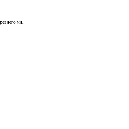
елигиях древнего ми...