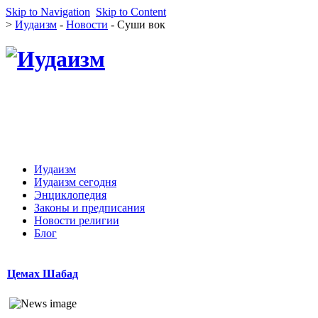
Skip to Navigation
Skip to Content
>
Иудаизм
-
Новости
- Суши вок
Иудаизм
Иудаизм сегодня
Энциклопедия
Законы и предписания
Новости религии
Блог
Цемах Шабад