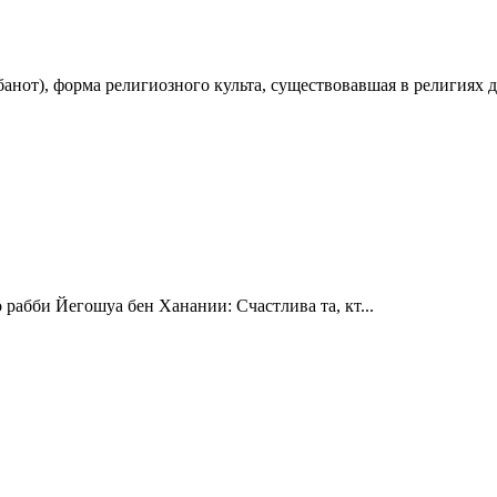
ИНОШЕ НИЕ (קָרְבָּן, корбан, мн. число קָרְבָּנוֹת, корбанот), форма религиозного культа, существовавшая в р
 рабби Йегошуа бен Ханании: Счастлива та, кт...