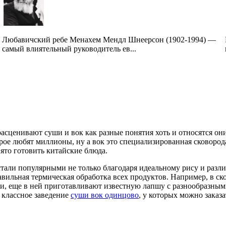
Любавичский ребе Менахем Мендл Шнеерсон (1902-1994) —
самый влиятельный руководитель ев...
асценивают суши и вок как разные понятия хоть и относятся они
рое любят миллионы, ну а вок это специализированная сковорода
ято готовить китайские блюда.
тали популярными не только благодаря идеальному рису и разл
авильная термическая обработка всех продуктов. Например, в с
и, еще в ней приготавливают известную лапшу с разнообразным
 классное заведение
суши вок одинцово
, у которых можно заказ