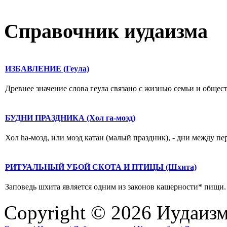
Справочник иудаизма
ИЗБАВЛЕНИЕ (Геула)
Древнее значение слова геула связано с жизнью семьи и общес
БУДНИ ПРАЗДНИКА (Хол гa-моэд)
Хол hа-моэд, или моэд катан (малый праздник), - дни между п
РИТУАЛЬНЫЙ УБОЙ СКОТА И ПТИЦЫ (Шхита)
Заповедь шхита является одним из законов кашерности* пищи. 
Copyright © 2026 Иудаиз