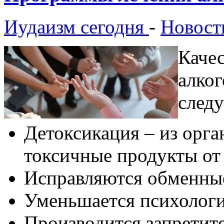
Иудаизм сегодня
-
Новост
Качес
алког
след
Детоксикация – из орга
токсичные продукты от 
Исправляются обменны
Уменьшается психологи
Производится запретите