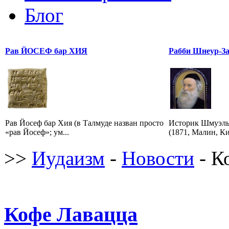
Блог
Рав ЙОСЕФ бар ХИЯ
Рабби Шнеур-За
Рав Йосеф бар Хия (в Талмуде назван просто
Историк Шмуэль
«рав Йосеф»; ум...
(1871, Малин, Ки
>>
Иудаизм
-
Новости
- К
Кофе Лавацца