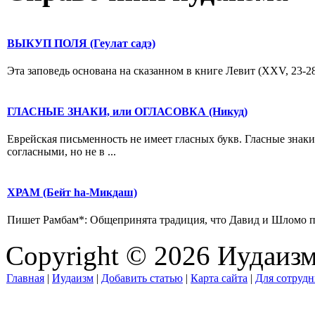
ВЫКУП ПОЛЯ (Геулат садэ)
Эта заповедь основана на сказанном в книге Левит (XXV, 23-28
ГЛАСНЫЕ ЗНАКИ, или ОГЛАСОВКА (Никуд)
Еврейская письменность не имеет гласных букв. Гласные знак
согласными, но не в ...
ХРАМ (Бейт hа-Микдаш)
Пишет Рамбам*: Общепринята традиция, что Давид и Шломо пост
Copyright © 2026 Иудаиз
Главная
|
Иудаизм
|
Добавить статью
|
Карта сайта
|
Для сотрудн