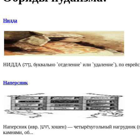
Нидда
НИДДА (נִדָּה, буквально `отделение` или `удаление`), 
Наперсник
Наперсник (ивр. חושן‎, хошен) — четырёхугольный нагрудник (пектораль) в облачении первосвященника с 12 различными драгоценными
камнями, об...