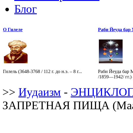
Блог
О Гилеле
Раби Йеуда бар
Гилель (3648-3768 / 112 г. до н.э. – 8 г...
Раби Йеуда бар 
/1859—1942/ гг.)
>>
Иудаизм
-
ЭНЦИКЛОП
ЗАПРЕТНАЯ ПИЩА (Маах