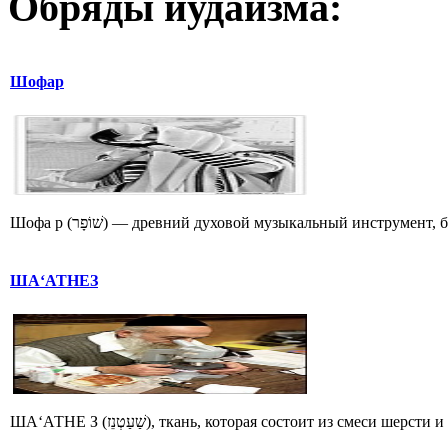
Обряды иудаизма:
Шофар
Шофа р (שׁוֹפָר) — древний духовой музыкальный инструме
ША‘АТНЕЗ
ША‘АТНЕ З (שַׁעַטְנֵז), ткань, которая состоит из смеси