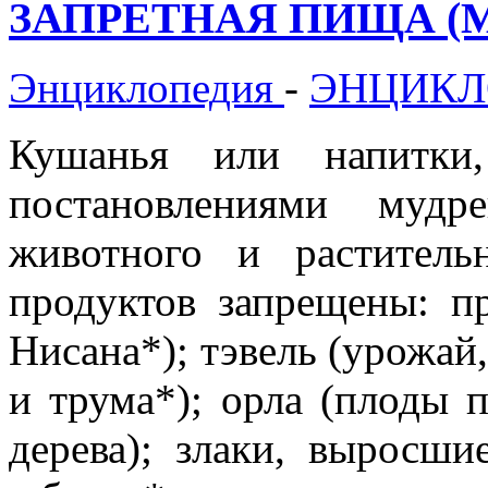
ЗАПРЕТНАЯ ПИЩА (Маа
Энциклопедия
-
ЭНЦИКЛ
Кушанья или напитки
постановлениями мудр
животного и раститель
продуктов запрещены: п
Нисана*); тэвель (урожай,
и трума*); орла (плоды 
дерева); злаки, выросш