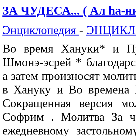
ЗА ЧУДЕСА... ( Ал hа-ни
Энциклопедия
-
ЭНЦИКЛ
Во время Хануки* и П
Шмонэ-эсрей * благодарст
а затем произносят молит
в Хануку и Во времена 
Сокращенная версия мо
Софрим . Молитва За чу
ежедневному застольном