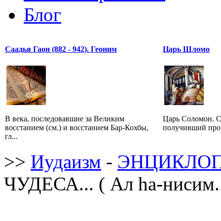
Блог
Саадья Гаон (882 - 942). Геоним
Царь Шломо
В века, последовавшие за Великим
Царь Соломон. С
восстанием (см.) и восстанием Бар-Кохбы,
получивший проз
гл...
>>
Иудаизм
-
ЭНЦИКЛОП
ЧУДЕСА... ( Ал hа-нисим..