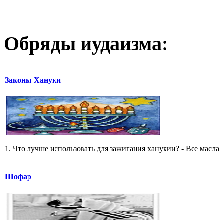
Обряды иудаизма:
Законы Хануки
1. Что лучше использовать для зажигания ханукии? - Все масла 
Шофар