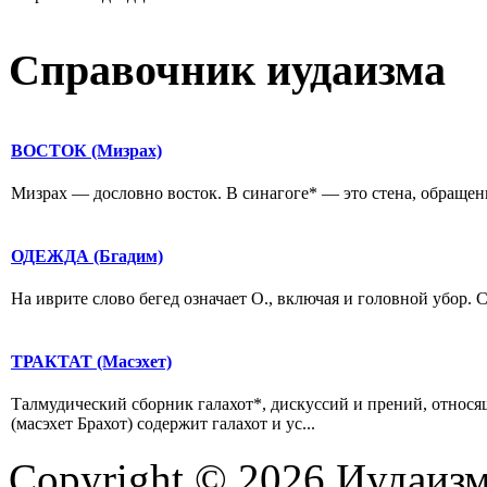
Справочник иудаизма
ВОСТОК (Мизрах)
Мизрах — дословно восток. В синагоге* — это стена, обращенн
ОДЕЖДА (Бгадим)
На иврите слово бегед означает О., включая и головной убор.
ТРАКТАТ (Масэхет)
Талмудический сборник галахот*, дискуссий и прений, относя
(масэхет Брахот) содержит галахот и ус...
Copyright © 2026 Иудаиз