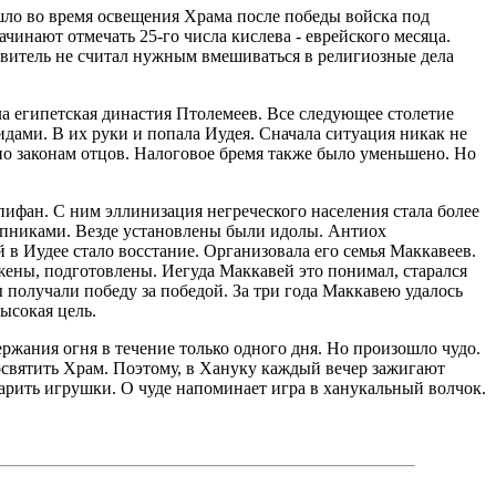
шло во время освещения Храма после победы войска под
инают отмечать 25-го числа кислева - еврейского месяца.
равитель не считал нужным вмешиваться в религиозные дела
ла египетская династия Птолемеев. Все следующее столетие
дами. В их руки и попала Иудея. Сначала ситуация никак не
по законам отцов. Налоговое бремя также было уменьшено. Но
 Епифан. С ним эллинизация
негреческого населения стала более
тупниками. Везде установлены были идолы. Антиох
в Иудее стало восстание. Организовала его семья Маккавеев.
жены, подготовлены. Иегуда Маккавей это понимал, старался
получали победу за победой. За три года Маккавею удалось
ысокая цель.
ржания огня в течение только одного дня. Но произошло чудо.
 освятить Храм. Поэтому, в Хануку каждый вечер зажигают
дарить игрушки. О чуде напоминает игра в ханукальный волчок.