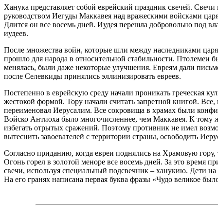
Ханука представляет собой еврейский праздник свечей. Свечи
руководством Иегуды Маккавея над вражескими войсками царя А
Длится он все восемь дней. Иудея перешла добровольно под вл
иудеев.
После множества войн, которые шли между наследниками царя и
прошло для народа в относительной стабильности. Птолемеи бы
менялась, были даже некоторые улучшения. Евреям дали письм
после Селевкиды принялись эллинизировать евреев.
Постепенно в еврейскую среду начали проникать греческая кул
жестокой формой. Тору начали считать запретной книгой. Все
переименовал Иерусалим. Все сокровища в храмах были конфис
Войско Антиоха было многочисленнее, чем Маккавея. К тому ж
избегать отрытых сражений. Поэтому противник не имел возм
вытеснить завоевателей с территории страны, освободить Иерус
Согласно приданию, когда евреи поднялись на Храмовую гору, 
Огонь горел в золотой меноре все восемь дней. За это время 
свечи, используя специальный подсвечник – ханукию. Дети на 
На его гранях написана первая буква фразы «Чудо великое было