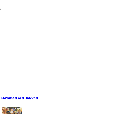
у
Йоханан бен Заккай