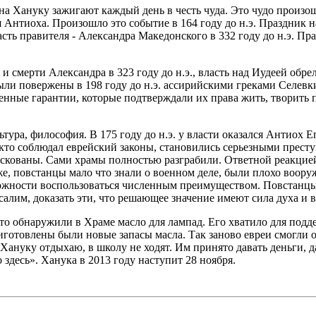
 на Хануку зажигают каждый день в честь чуда. Это чудо произо
нтиоха. Произошло это событие в 164 году до н.э. Праздник нач
асть правителя - Александра Македонского в 332 году до н.э. П
 смерти Александра в 323 году до н.э., власть над Иудеей обре
ли повержены в 198 году до н.э. ассирийскими греками Селевки
енные гарантии, которые подтверждали их права жить, творить 
ьтура, философия. В 175 году до н.э. у власти оказался Антиох
, кто соблюдал еврейский законы, становились серьезными прес
кованы. Сами храмы полностью разграбили. Ответной реакцией 
е, повстанцы мало что знали о военном деле, были плохо воору
ожности воспользоваться численным преимуществом. Повстанцы 
алим, доказать эти, что решающее значение имеют сила духа и в
то обнаружили в Храме масло для лампад. Его хватило для подде
приготовлены были новые запасы масла. Так заново евреи смогли
Хануку отдыхаю, в школу не ходят. Им принято давать деньги, 
 здесь». Ханука в 2013 году наступит 28 ноября.