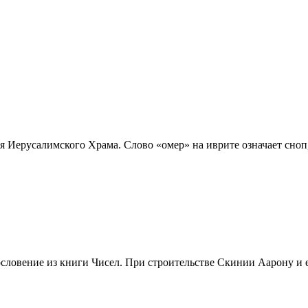
 Иерусалимского Храма. Слово «омер» на иврите означает сноп, 
ловение из книги Чисел. При строительстве Скинии Аарону и ег