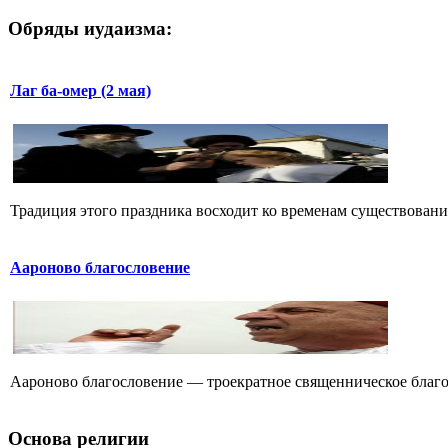
Обряды иудаизма:
Лаг ба-омер (2 мая)
Традиция этого праздника восходит ко временам существования
Аароново благословение
Аароново благословение — троекратное священническое благос
Основа религии