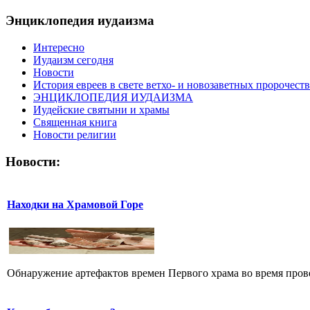
Энциклопедия иудаизма
Интересно
Иудаизм сегодня
Новости
История евреев в свете ветхо- и новозаветных пророчеств
ЭНЦИКЛОПЕДИЯ ИУДАИЗМА
Иудейские святыни и храмы
Священная книга
Новости религии
Новости:
Находки на Храмовой Горе
Обнаружение артефактов времен Первого храма во время прове