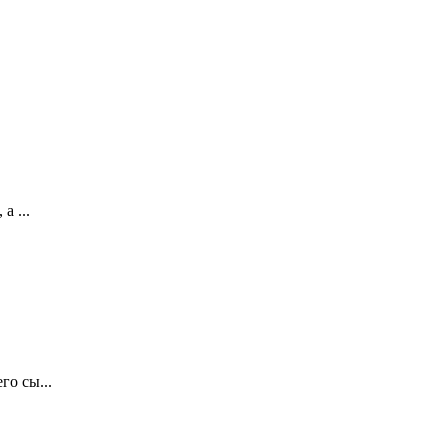
а ...
о сы...