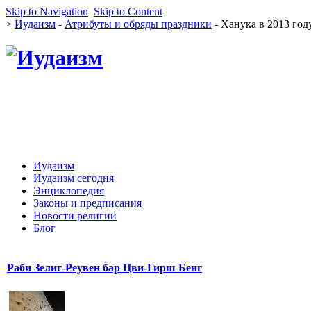
Skip to Navigation
Skip to Content
>
Иудаизм
-
Атрибуты и обряды праздники
- Ханука в 2013 год
Иудаизм
Иудаизм сегодня
Энциклопедия
Законы и предписания
Новости религии
Блог
Раби Зелиг-Реувен бар Цви-Гирш Бенг