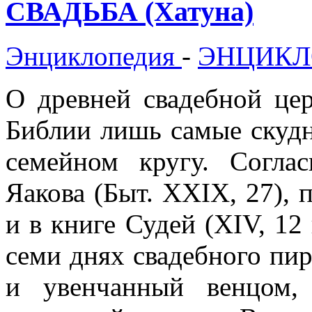
СВАДЬБА (Хатуна)
Энциклопедия
-
ЭНЦИКЛ
О древней свадебной це
Библии лишь самые скудн
семейном кругу. Согла
Яакова (Быт. XXIX, 27), 
и в книге Судей (XIV, 12
семи днях свадебного пи
и увенчанный венцом,