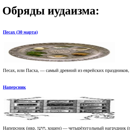
Обряды иудаизма:
Песах (30 марта)
Песах, или Пасха, — самый древний из еврейских праздников, 
Наперсник
Наперсник (ивр. חושן‎, хошен) — четырёхугольный нагрудник (пектораль) в облачении первосвященника с 12 различными драгоценными