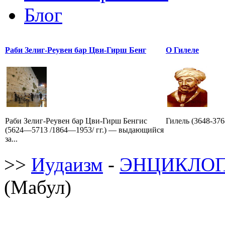
Блог
Раби Зелиг-Реувен бар Цви-Гирш Бенг
О Гилеле
Раби Зелиг-Реувен бар Цви-Гирш Бенгис
Гилель (3648-3768 /
(5624—5713 /1864—1953/ гг.) — выдающийся
за...
>>
Иудаизм
-
ЭНЦИКЛОП
(Мабул)