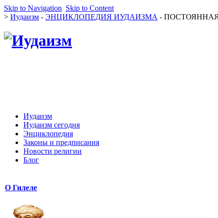
Skip to Navigation
Skip to Content
>
Иудаизм
-
ЭНЦИКЛОПЕДИЯ ИУДАИЗМА
- ПОСТОЯННАЯ 
Иудаизм
Иудаизм сегодня
Энциклопедия
Законы и предписания
Новости религии
Блог
О Гилеле