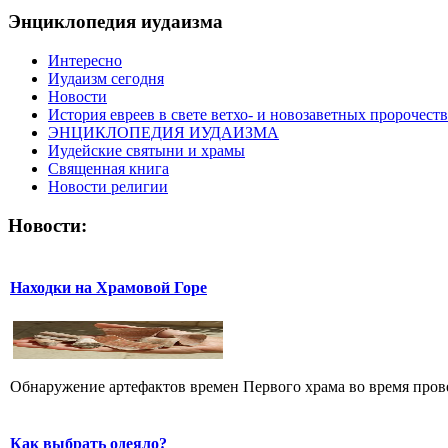
Энциклопедия иудаизма
Интересно
Иудаизм сегодня
Новости
История евреев в свете ветхо- и новозаветных пророчеств
ЭНЦИКЛОПЕДИЯ ИУДАИЗМА
Иудейские святыни и храмы
Священная книга
Новости религии
Новости:
Находки на Храмовой Горе
Обнаружение артефактов времен Первого храма во время прове
Как выбрать одеяло?