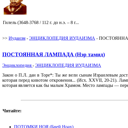
Гилель (3648-3768 / 112 г. до н.э. – 8 г...
>>
Иудаизм
-
ЭНЦИКЛОПЕДИЯ ИУДАИЗМА
- ПОСТОЯННАЯ
ПОСТОЯННАЯ ЛАМПАДА (Нэр тамид)
Энциклопедия
-
ЭНЦИКЛОПЕДИЯ ИУДАИЗМА
Закон о П.Л. дан в Торе*: Ты же вели сынам Израилевым дост
которая перед кивотом откровения... (Исх. XXVII, 20-21). Ла
которая является как бы малым Храмом. Место лампады — перед
Читайте:
ПОТОМКИ НОЯ (Бней Hoax)