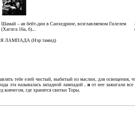
Шамай – ав бейт-дин в Санхедрине, возглавляемом Гилелем
(Хагига 16а, б)...
 ЛАМПАДА (Нэр тамид)
авлять тебе елей чистый, выбитый из маслин, для освещения, чт
мпада эта называлась западной лампадой ,
и
от нее зажигали все
 ковчегом, где хранятся свитки Торы.