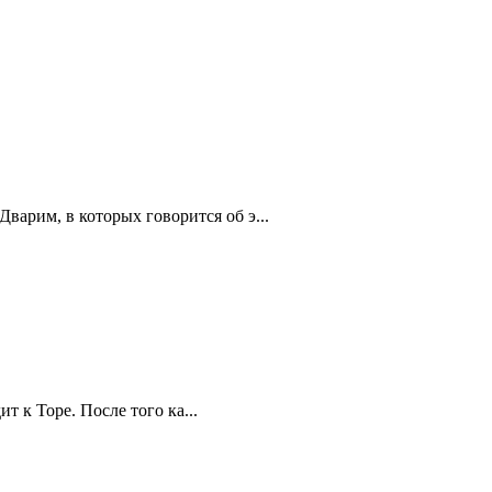
Дварим, в которых говорится об э...
т к Торе. После того ка...