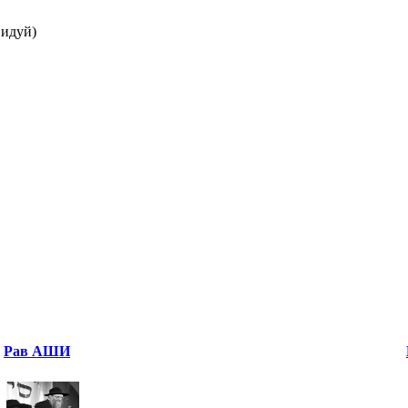
идуй)
Рав АШИ