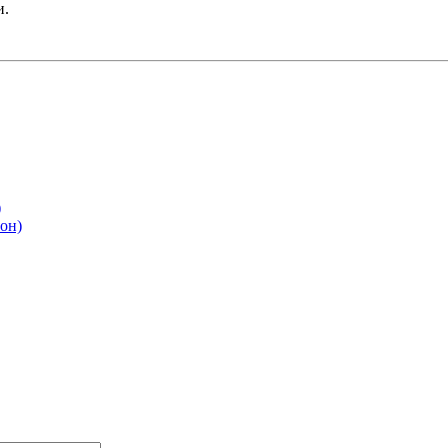
и.
)
он)