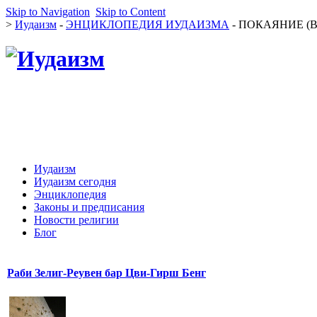
Skip to Navigation
Skip to Content
>
Иудаизм
-
ЭНЦИКЛОПЕДИЯ ИУДАИЗМА
- ПОКАЯНИЕ (В
Иудаизм
Иудаизм сегодня
Энциклопедия
Законы и предписания
Новости религии
Блог
Раби Зелиг-Реувен бар Цви-Гирш Бенг