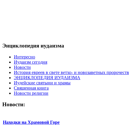
Энциклопедия иудаизма
Интересно
Иудаизм сегодня
Новости
История евреев в свете ветхо- и новозаветных пророчеств
ЭНЦИКЛОПЕДИЯ ИУДАИЗМА
Иудейские святыни и храмы
Священная книга
Новости религии
Новости:
Находки на Храмовой Горе