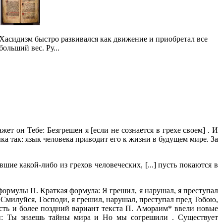
Хасидизм быстро развивался как движение и приобретал все
больший вес. Ру...
ет он Тебе: Безгрешен я [если не сознается в грехе своем] . И
ыка так: язык человека приводит его к жизни в будущем мире. За
ие какой-либо из грехов человеческих, [...] пусть покаются в
ормулы П. Краткая формула: Я грешил, я нарушал, я преступал
 Смилуйся, Господи, я грешил, нарушал, преступал пред Тобою,
сть и более поздний вариант текста П. Амораим* ввели новые
ми: Ты знаешь тайны мира и Но мы согрешили . Существует