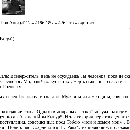
Рав Аши (4112 – 4186 /352 – 426/ гг.) – один из...
Видуй)
ль: Вседержитель, ведь не осуждаешь Ты человека, пока не скаж
безгрешен я . Мидраш* толкует стих Смерть и жизнь во власти яз
: Грешен я .
хах перед Господом, и сказано: Мужчина или женщина, совершивш
 подходящие слова. Однако в мидрашах галахи* мы уже находим ф
ященника в Храме в Йом Кипур*. И так говорил первосвященник:
 преступления, совершенные пред Тобою мной и домом моим . Е
ии. Полностью сохранились П. Рава*, начинающиеся слова