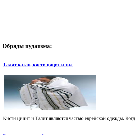
Обряды иудаизма:
Талит катан, кисти цицит и тал
Кисти цицит и Талит являются частью еврейской одежды. Когда 