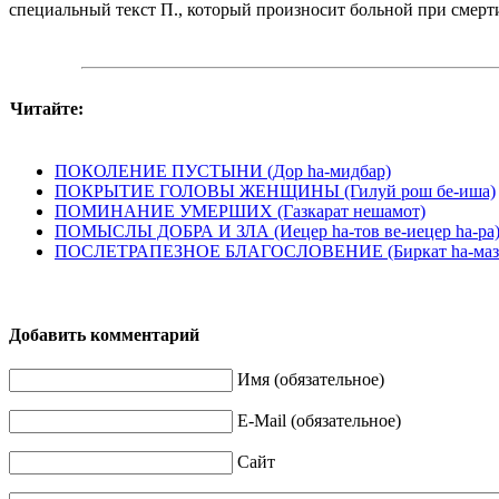
специальный текст П., который произносит больной при смерт
Читайте:
ПОКОЛЕНИЕ ПУСТЫНИ (Дор hа-мидбар)
ПОКРЫТИЕ ГОЛОВЫ ЖЕНЩИНЫ (Гилуй рош бе-иша)
ПОМИНАНИЕ УМЕРШИХ (Газкарат нешамот)
ПОМЫСЛЫ ДОБРА И ЗЛА (Иецер hа-тов ве-иецер hа-pa
ПОСЛЕТРАПЕЗНОЕ БЛАГОСЛОВЕНИЕ (Биркат hа-маз
Добавить комментарий
Имя (обязательное)
E-Mail (обязательное)
Сайт