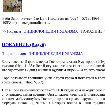
Раби Зелиг-Реувен бар Цви-Гирш Бенгис (5624—5713 /1864—
1953/ гг.) — выдающийся за...
>>
Иудаизм
-
ЭНЦИКЛОПЕДИЯ ИУДАИЗМА
- ПОКАЯНИЕ (
ПОКАЯНИЕ (Видуй)
Энциклопедия
-
ЭНЦИКЛОПЕДИЯ ИУДАИЗМА
Заступаясь за Израиль перед Господом, сказал Ему пророк Шмуэ
сказано (Иер. 11,35): Вот Я осуждаю тебя за сказанное тобою: 
что удостоился Давид жизни в будущем мире? - За то, что сказал
Тора обязывает грешника уйти с пути греха и покаяться в гре
грехе своем... (Чис. V, .-7).
Нет в Торе канонического текста П. Каждый сам находит себе
, - очевидно, самая древняя. Она служила началом П. первосв
я и дом мой; смилуйся, Господи, прости грехи, нарушения и
формулы покаяния, часть из которых вошла в наши традиц