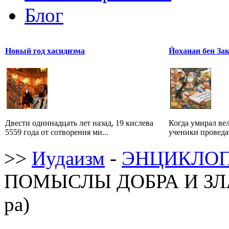
Блог
Новый год хасидизма
Йоханан бен За
Двести одиннадцать лет назад, 19 кислева
Когда умирал ве
5559 года от сотворения ми...
ученики проведат
>>
Иудаизм
-
ЭНЦИКЛОП
ПОМЫСЛЫ ДОБРА И ЗЛА (И
pa)