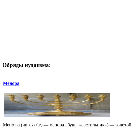
Обряды иудаизма:
Менора
Мено ра (ивр. מְנוֹרָה‎ — менора , букв. «светильн