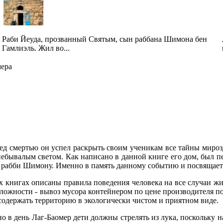
Раби Йеуда, прозванный Святым, сын раббана Шимона бен
Гамлиэль. Жил во...
мера
ед смертью он успел раскрыть своим ученикам все тайны мирозд
небывалым светом. Как написано в данной книге его дом, был п
к рабби Шимону. Именно в память данному событию и посвящает
ых книгах описаны правила поведения человека на все случаи ж
сложности -
вывоз мусора контейнером по цене производителя
по
содержать территорию в экологически чистом и приятном виде.
 в день Лаг-Баомер дети должны стрелять из лука, поскольку на