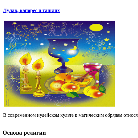
Лулав, капорес и ташлих
В современном иудейском культе к магическим обрядам относятс
Основа религии