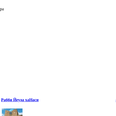
ра
Рабби Йеуда хаНаси