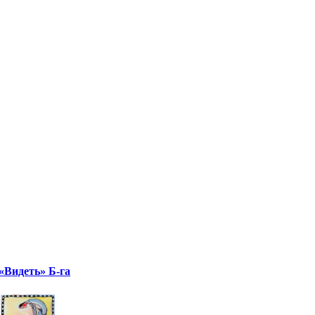
«Видеть» Б-га