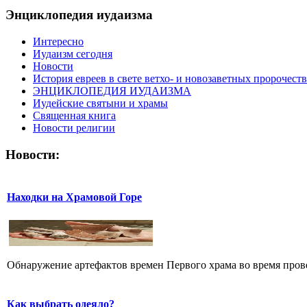
Энциклопедия иудаизма
Интересно
Иудаизм сегодня
Новости
История евреев в свете ветхо- и новозаветных пророчеств
ЭНЦИКЛОПЕДИЯ ИУДАИЗМА
Иудейские святыни и храмы
Священная книга
Новости религии
Новости:
Находки на Храмовой Горе
Обнаружение артефактов времен Первого храма во время прове
Как выбрать одеяло?