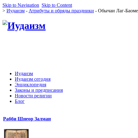
Skip to Navigation
Skip to Content
>
Иудаизм
-
Атрибуты и обряды праздники
- Обычаи Лаг-Баоме
Иудаизм
Иудаизм сегодня
Энциклопедия
Законы и предписания
Новости религии
Блог
Рабби Шнеор Залман