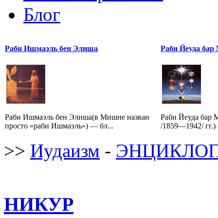
Блог
Раби Ишмаэль бен Элиша
Раби Йеуда бар
Раби Ишмаэль бен Элиша(в Мишне назван
Раби Йеуда бар 
просто «раби Ишмаэль») — бл...
/1859—1942/ гг.)
>>
Иудаизм
-
ЭНЦИКЛОП
НИКУР