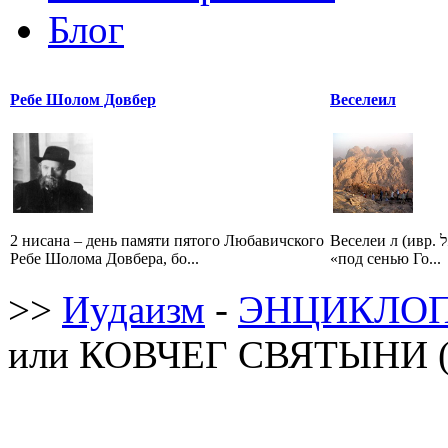
Блог
Ребе Шолом Довбер
Веселеил
2 нисана – день памяти пятого Любавичского
Веселеи л (ивр. בְּצַלְאֵל‎, Бецале ль — букв.
Ребе Шолома Довбера, бо...
«под сенью Го...
>>
Иудаизм
-
ЭНЦИКЛОП
или КОВЧЕГ СВЯТЫНИ (А