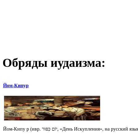
Обряды иудаизма:
Йом-Кипур
Йом-Кипу р (ивр. יוֹם כִּפּוּר‎, «День Искупления