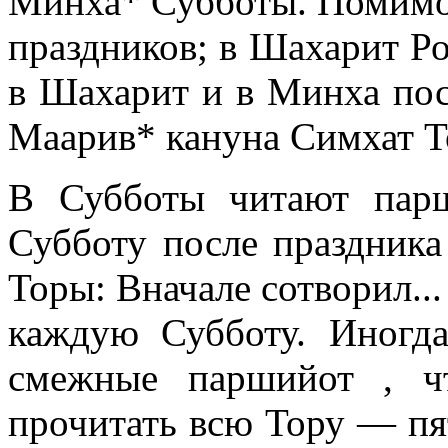
Минха* Субботы. Помимо 
праздников; в Шахарит Р
в Шахарит и в Минха пос
Маарив* кануна Симхат Т
В Субботы читают пар
Субботу после праздника
Торы: Вначале сотворил...
каждую Субботу. Иногд
смежные паршийот , ч
прочитать всю Тору — пят