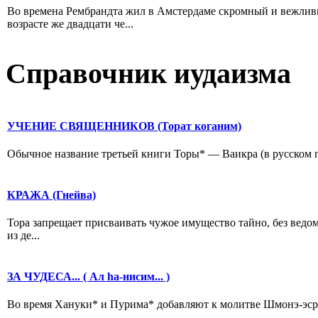
Во времена Рембрандта жил в Амстердаме скромный и вежлив
возрасте же двадцати че...
Справочник иудаизма
УЧЕНИЕ СВЯЩЕННИКОВ (Торат коганим)
Обычное название третьей книги Торы* — Ваикра (в русском пер
КРАЖА (Гнейва)
Тора запрещает присваивать чужое имущество тайно, без ведом
из де...
ЗА ЧУДЕСА... ( Ал hа-нисим... )
Во время Хануки* и Пурима* добавляют к молитве Шмонэ-эсрей 