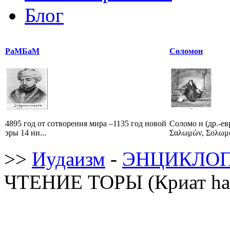
Блог
РаМБаМ
Соломон
4895 год от сотворения мира –1135 год новой
Соломо н (др.-евр. שְׁלֹמֹה, Шломо ; 
эры 14 ни...
Σαλωμών, Σολωμώ
>>
Иудаизм
-
ЭНЦИКЛОП
ЧТЕНИЕ ТОРЫ (Криат hа