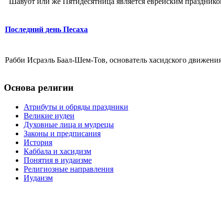
Шавуот или же Пятидесятница является еврейским праздником 
Последний день Песаха
Рабби Исраэль Баал-Шем-Тов, основатель хасидского движения
Основа религии
Атрибуты и обряды праздники
Великие иудеи
Духовные лица и мудрецы
Законы и предписания
История
Каббала и хасидизм
Понятия в иудаизме
Религиозные направления
Иудаизм