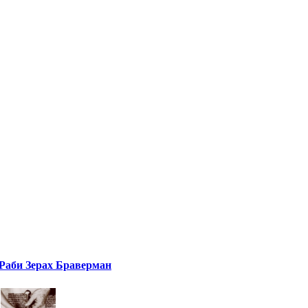
Раби Зерах Браверман