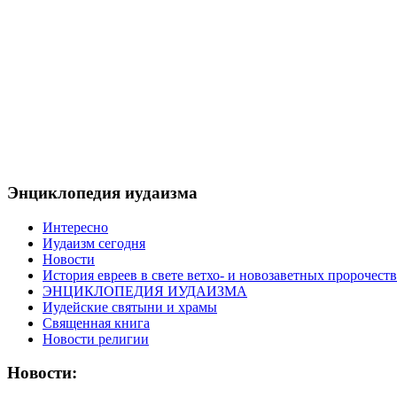
Энциклопедия иудаизма
Интересно
Иудаизм сегодня
Новости
История евреев в свете ветхо- и новозаветных пророчеств
ЭНЦИКЛОПЕДИЯ ИУДАИЗМА
Иудейские святыни и храмы
Священная книга
Новости религии
Новости: