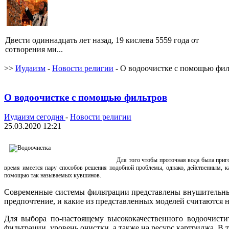
Двести одиннадцать лет назад, 19 кислева 5559 года от
сотворения ми...
>>
Иудаизм
-
Новости религии
- О водоочистке с помощью фил
О водоочистке с помощью фильтров
Иудаизм сегодня
-
Новости религии
25.03.2020 12:21
Для того чтобы проточная вода была приг
время имеется пару способов решения подобной проблемы, однако, действенным, как
помощью так называемых кувшинов.
Современные системы фильтрации представлены внушительным 
предпочтение, и какие из представленных моделей считаются
Для выбора по-настоящему высококачественного водоочисти
фильтрации, уровень очистки, а также на ресурс картриджа. В