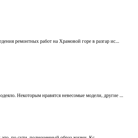
дения ремонтных работ на Храмовой горе в разгар ис...
одеяло. Некоторым нравятся невесомые модели, другие ...
это, по сути, полноценный образ жизни. Кс...