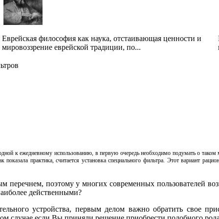
Еврейская философия как наука, отстаивающая ценности и
мировоззрение еврейской традиции, по...
ьтров
одной к ежедневному использованию, в первую очередь необходимо подумать о таком
 показала практика, считается установка специального фильтра. Этот вариант рацио
перечнем, поэтому у многих современных пользователей возни
 наиболее действенными?
тельного устройства, первым делом важно обратить свое прис
 том случае если Вы приняли решение приобрести подобного рода