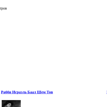
тров
Рабби Исраэль Баал Шем Тов