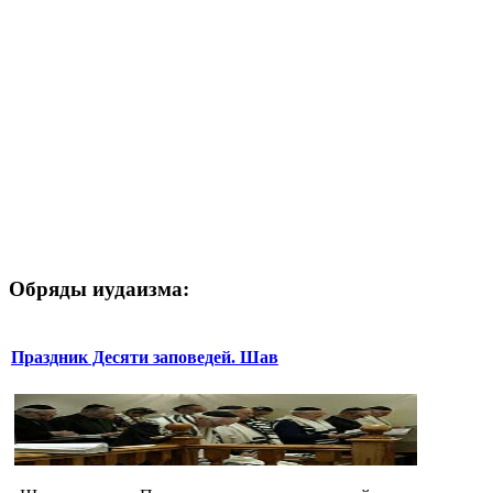
Обряды иудаизма:
Праздник Десяти заповедей. Шав