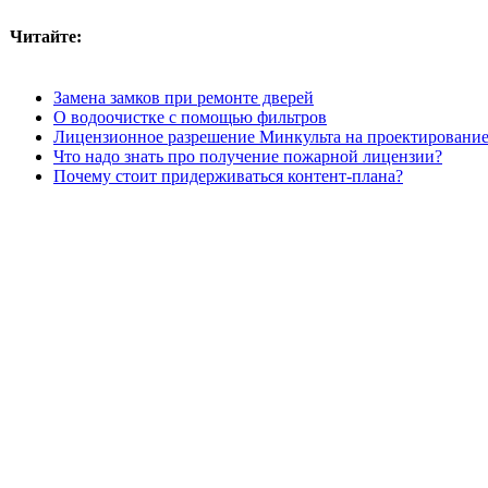
Читайте:
Замена замков при ремонте дверей
О водоочистке с помощью фильтров
Лицензионное разрешение Минкульта на проектировани
Что надо знать про получение пожарной лицензии?
Почему стоит придерживаться контент-плана?