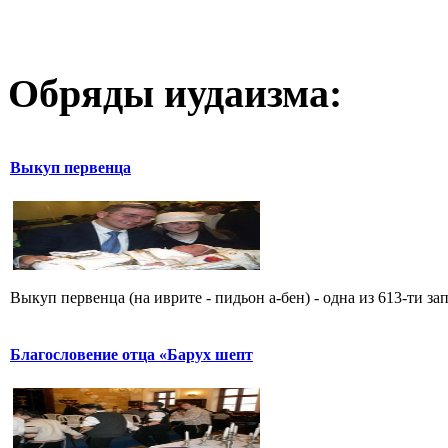
Обряды иудаизма:
Выкуп первенца
Выкуп первенца (на иврите - пидьон а-бен) - одна из 613-ти зап
Благословение отца «Барух шепт