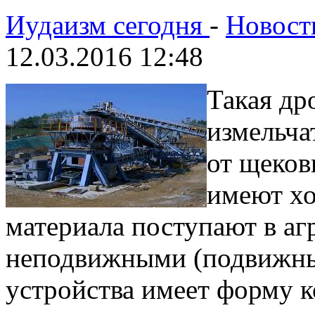
Иудаизм сегодня
-
Новост
12.03.2016 12:48
Такая др
измельча
от щеков
имеют хо
материала поступают в аг
неподвижными (подвижны
устройства имеет форму к