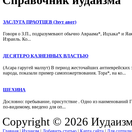
Справочник иудаизма
ЗАСЛУГА ПРАОТЦЕВ (Зхут авот)
Говоря о З.П., подразумевают обычно Авраама*, Ицхака* и Яа
Израиль. Ко...
ДЕСЯТЕРО КАЗНЕННЫХ ВЛАСТЬЮ
(Асара гаругей малхут) В период жесточайших антиеврейских
народа, показали пример самопожертвования. Тора*, на ко...
ШЕХИНА
Дословно: пребывание, присутствие . Одно из наименований Г
по-видимому, введено для оп...
Copyright © 2026 Иудаиз
Главная
|
Иудаизм
|
Добавить статью
|
Карта сайта
|
Для сотрудн