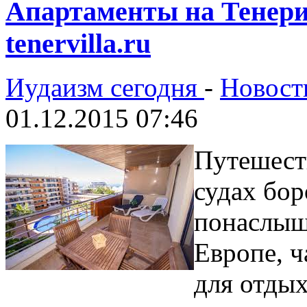
Апартаменты на Тенериф
tenervilla.ru
Иудаизм сегодня
-
Новост
01.12.2015 07:46
Путешест
судах бор
понаслышк
Европе, ч
для отдых