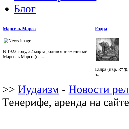
Блог
Марсель Марсо
Ездра
В 1923 году, 22 марта родился знаменитый
Марсель Марсо (на...
Ездра (ивр. עֶזְרָא‎, Эзра — около VI века до н.
э....
>>
Иудаизм
-
Новости ре
Тенерифе, аренда на сайте 