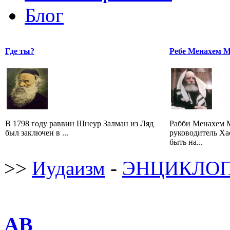
Блог
Где ты?
Ребе Менахем 
В 1798 году раввин Шнеур Залман из Ляд
Рабби Менахем 
был заключен в ...
руководитель Ха
быть на...
>>
Иудаизм
-
ЭНЦИКЛОП
АВ