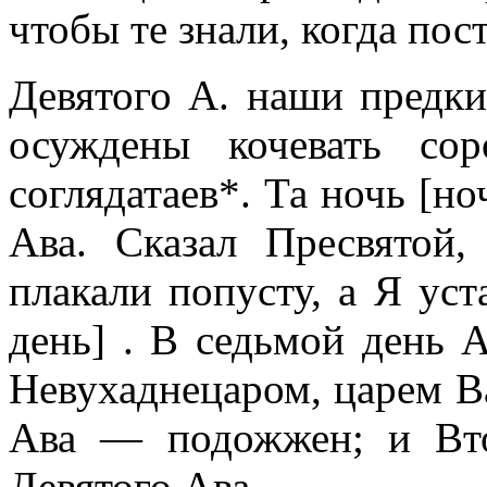
чтобы те знали, когда пос
Девятого А. наши предки
осуждены кочевать со
соглядатаев*. Та ночь [но
Ава. Сказал Пресвятой,
плакали попусту, а Я уст
день] . В седьмой день 
Невухаднецаром, царем Ва
Ава — подожжен; и Вт
Девятого Ава.