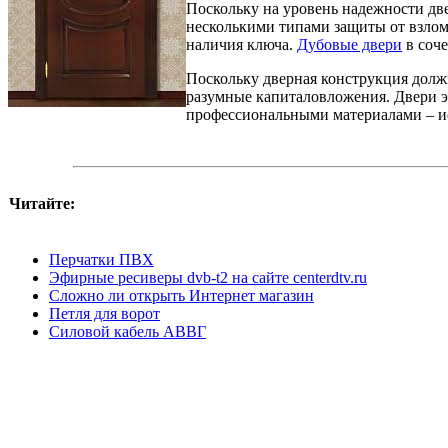
Поскольку на уровень надежности две
несколькими типами защиты от взлом
наличия ключа.
Дубовые двери
в соч
Поскольку дверная конструкция должн
разумные капиталовложения. Двери э
профессиональными материалами – ис
Читайте:
Перчатки ПВХ
Эфирные ресиверы dvb-t2 на сайте centerdtv.ru
Сложно ли открыть Интернет магазин
Петля для ворот
Силовой кабель АВВГ