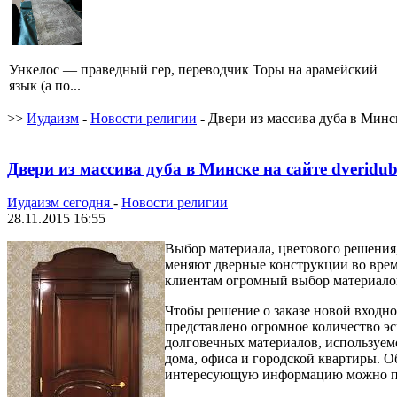
Ункелос — праведный гер, переводчик Торы на арамейский
язык (а по...
>>
Иудаизм
-
Новости религии
- Двери из массива дуба в Минск
Двери из массива дуба в Минске на сайте dveridub
Иудаизм сегодня
-
Новости религии
28.11.2015 16:55
Выбор материала, цветового решения,
меняют дверные конструкции во вре
клиентам огромный выбор материалов 
Чтобы решение о заказе новой входно
представлено огромное количество эс
долговечных материалов, используем
дома, офиса и городской квартиры. 
интересующую информацию можно по т