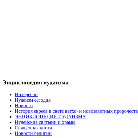
Энциклопедия иудаизма
Интересно
Иудаизм сегодня
Новости
История евреев в свете ветхо- и новозаветных пророчеств
ЭНЦИКЛОПЕДИЯ ИУДАИЗМА
Иудейские святыни и храмы
Священная книга
Новости религии