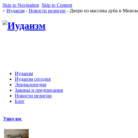
Skip to Navigation
Skip to Content
>
Иудаизм
-
Новости религии
- Двери из массива дуба в Минске
Иудаизм
Иудаизм сегодня
Энциклопедия
Законы и предписания
Новости религии
Блог
Ункулос