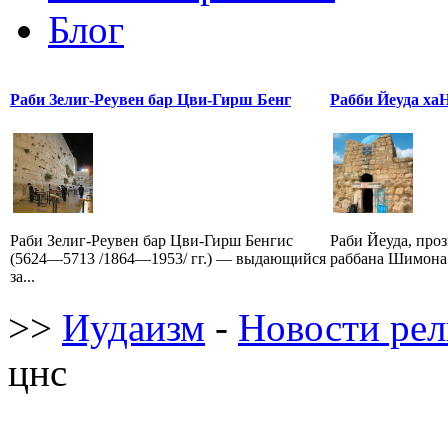
Блог
Раби Зелиг-Реувен бар Цви-Гирш Бенг
Рабби Йеуда ха
Раби Зелиг-Реувен бар Цви-Гирш Бенгис
Раби Йеуда, про
(5624—5713 /1864—1953/ гг.) — выдающийся
раббана Шимона 
за...
>>
Иудаизм
-
Новости ре
цнс