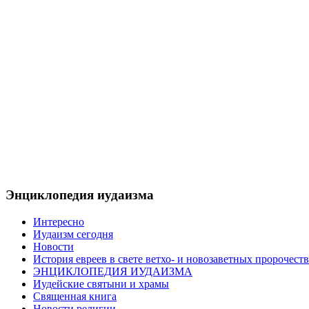
Энциклопедия иудаизма
Интересно
Иудаизм сегодня
Новости
История евреев в свете ветхо- и новозаветных пророчеств
ЭНЦИКЛОПЕДИЯ ИУДАИЗМА
Иудейские святыни и храмы
Священная книга
Новости религии