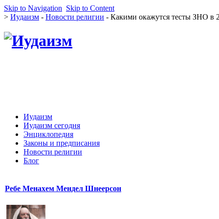
Skip to Navigation
Skip to Content
>
Иудаизм
-
Новости религии
- Какими окажутся тесты ЗНО в 
Иудаизм
Иудаизм сегодня
Энциклопедия
Законы и предписания
Новости религии
Блог
Ребе Менахем Мендел Шнеерсон