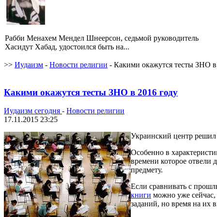
Рабби Менахем Мендел Шнеерсон, седьмой руководитель
Хасидут Хабад, удостоился быть на...
>>
Иудаизм
-
Новости религии
- Какими окажутся тесты ЗНО в
Какими окажутся тесты ЗНО в 2016 году
Иудаизм сегодня
-
Новости религии
17.11.2015 23:25
Украинский центр решил 
Особенно в характеристи
времени которое отвели 
предмету.
Если сравнивать с прошл
книги
можно уже сейчас, 
заданий, но время на их