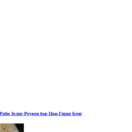
Раби Зелиг-Реувен бар Цви-Гирш Бенг