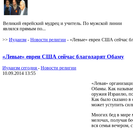
Великий еврейский мудрец и учитель. По мужской линии
являлся прямым по...
>>
Иудаизм
-
Новости религии
- «Левые» евреи США сейчас б
«Левые» евреи США сейчас благодарят Обаму
Иудаизм сегодня
-
Новости религии
10.09.2014 13:55
«Левая» организаци
Обамы. Как называе
оружия Израилю, по
Как было сказано в
может уступить сил
Многих бед в мире 
мелочах, получая бе
вся семья вечером, 