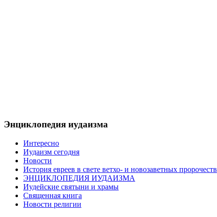
Энциклопедия иудаизма
Интересно
Иудаизм сегодня
Новости
История евреев в свете ветхо- и новозаветных пророчеств
ЭНЦИКЛОПЕДИЯ ИУДАИЗМА
Иудейские святыни и храмы
Священная книга
Новости религии