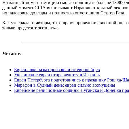
На данный момент петицию смогло подписать больше 13,800 чело
данный момент США выписывают Израилю открытый чек ровно н
их налоговые доллары и полностью опустошили Сектор Газа.
Как утверждают авторы, то за время проведения военной опер
только предстоит осознать».
Читайте:
Евреи-ашкеназы произошли от европейцев
Украинские евреи отправляются в Израиль
Евреи Петербурга подготовились к празднику Рош ха-Ш
Марафон в Судный день: евреи сильно возмущены
Еврейские религиозные общины Луганска и Донецка пра