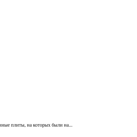
от ха-брит), две каменные плиты, на которых были на...