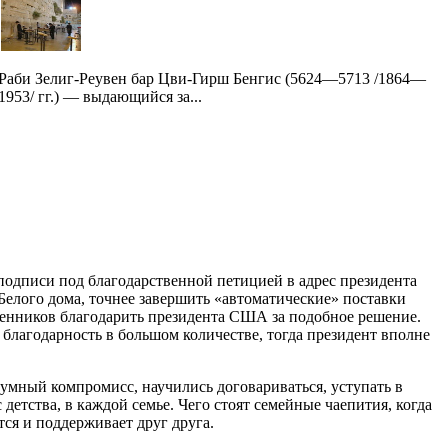
Раби Зелиг-Реувен бар Цви-Гирш Бенгис (5624—5713 /1864—
1953/ гг.) — выдающийся за...
 подписи под благодарственной петицией в адрес президента
Белого дома, точнее завершить «автоматические» поставки
ленников благодарить президента США за подобное решение.
 благодарность в большом количестве, тогда президент вполне
умный компромисс, научились договариваться, уступать в
етства, в каждой семье. Чего стоят семейные чаепития, когда
тся и поддерживает друг друга.