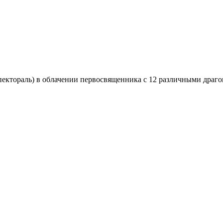
ый нагрудник (пектораль) в облачении первосвященника с 12 различными д