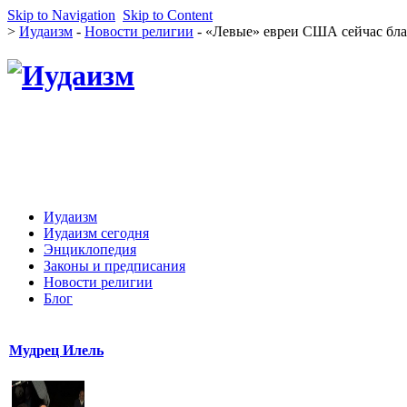
Skip to Navigation
Skip to Content
>
Иудаизм
-
Новости религии
- «Левые» евреи США сейчас бла
Иудаизм
Иудаизм сегодня
Энциклопедия
Законы и предписания
Новости религии
Блог
Мудрец Илель