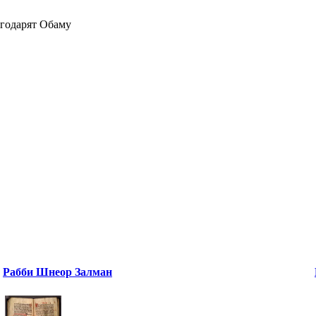
годарят Обаму
Рабби Шнеор Залман