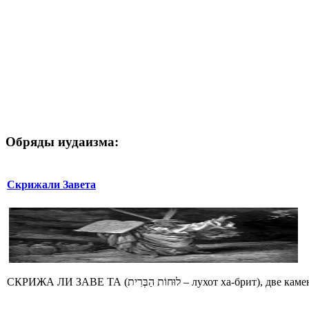
Обряды иудаизма:
Скрижали Завета
СКРИЖА ЛИ ЗАВЕ ТА (לוּחוֹת הַבְּרִית – лух