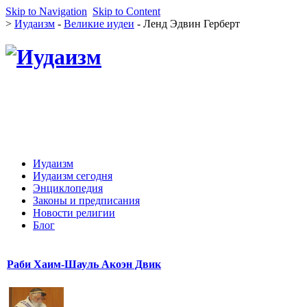
Skip to Navigation
Skip to Content
>
Иудаизм
-
Великие иудеи
- Ленд Эдвин Герберт
Иудаизм
Иудаизм сегодня
Энциклопедия
Законы и предписания
Новости религии
Блог
Раби Хаим-Шауль Акоэн Двик