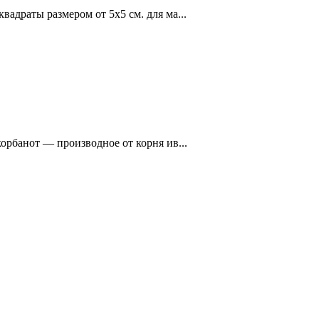
квадраты размером от 5х5 см. для ма...
оприноше ние (ивр. קָרְבָּן‎, корбан, мн. число ивр. קָרְבָּנוֹת‎, корбанот — производное от корня ив...