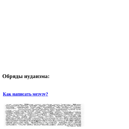
Обряды иудаизма:
Как написать мезузу?