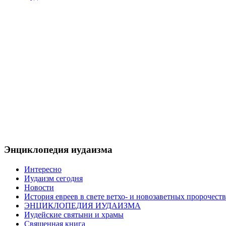
Энциклопедия иудаизма
Интересно
Иудаизм сегодня
Новости
История евреев в свете ветхо- и новозаветных пророчеств
ЭНЦИКЛОПЕДИЯ ИУДАИЗМА
Иудейские святыни и храмы
Священная книга