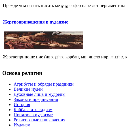
Прежде чем начать писать мезузу, софер нарезает пергамент на 
Жертвоприношения в иудаизме
Жертв
Основа религии
Атрибуты и обряды праздники
Великие иудеи
Духовные лица и мудрецы
Законы и предписания
История
Каббала и хасидизм
Понятия в иудаизме
Религиозные направления
Иудаизм