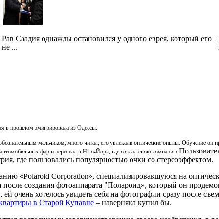
Рав Саадия однажды остановился у одного еврея, который его
не ...
орая в прошлом эмигрировала из Одессы.
бознательным мальчиком, много читал, его увлекали оптические опыты. Обучение он пр
Пользовате
автомобильных фар и переехал в Нью-Йорк, где создал свою компанию.
рия, где пользовались популярностью очки со стереоэффектом.
панию «Polaroid Corporation», специализировавшуюся на оптическ
 после создания фотоаппарата "Полароид», который он продемон
, ей очень хотелось увидеть себя на фотографии сразу после съе
квартиры в Старой Купавне
– наверняка купил бы.