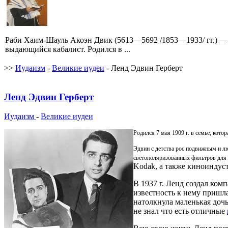
Раби Хаим-Шауль Акоэн Двик (5613—5692 /1853—1933/ гг.) —
выдающийся кабалист. Родился в ...
>>
Иудаизм
-
Великие иудеи
- Ленд Эдвин Герберт
Ленд Эдвин Герберт
Иудаизм
-
Великие иудеи
Родился 7 мая 1909 г. в семье, кот
Эдвин с детства рос подвижным и лю
светополяризованных фильтров для 
Kodak, а также киноиндуст
В 1937 г. Ленд создал ком
известность к нему пришла
натолкнула маленькая дочь
не знал что есть отличные