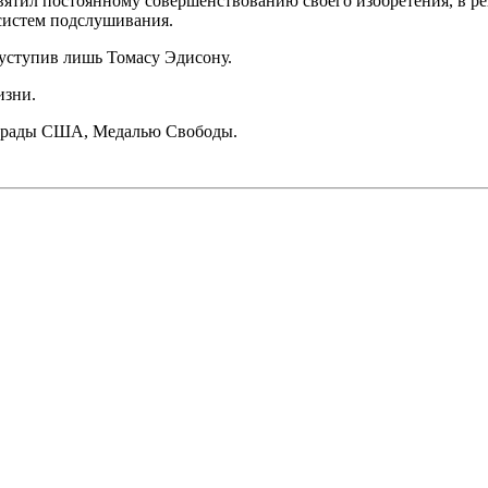
ятил постоянному совершенствованию своего изобретения, в рез
 систем подслушивания.
 уступив лишь Томасу Эдисону.
изни.
награды США, Медалью Свободы.