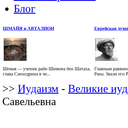
Блог
ШМАЙЯ и АВТАЛИОН
Еврейская духо
Шемая — ученик раби Шимона бен Шатаха,
Главным раввино
глава Санхедрина в че...
Рана. Звали его 
>>
Иудаизм
-
Великие иуд
Савельевна