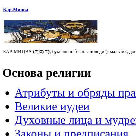
Бар-Мицва
БАР-МИЦВА (בַּר מִצְוָה; буквально `сын заповеди`), 
Основа религии
Атрибуты и обряды пр
Великие иудеи
Духовные лица и мудр
Законы и предписания