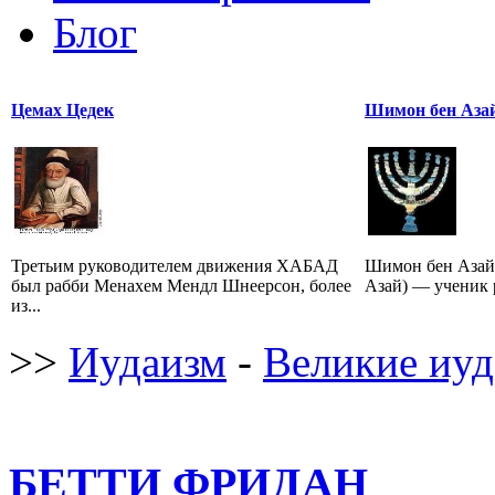
Блог
Цемах Цедек
Шимон бен Аза
Третьим руководителем движения ХАБАД
Шимон бен Азай
был рабби Менахем Мендл Шнеерсон, более
Азай) — ученик р
из...
>>
Иудаизм
-
Великие иуд
БЕТТИ ФРИДАН