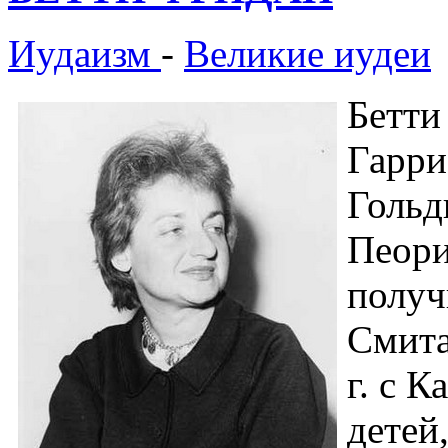
Иудаизм
-
Великие иудеи
Бетти
Гарри
Гольд
Пеори
получ
Смита
г. с 
детей,