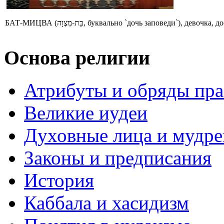
БАТ-МИЦВА (בַּת-מִצְוָה, буквально `дочь заповеди
Основа религии
Атрибуты и обряды пр
Великие иудеи
Духовные лица и мудр
Законы и предписания
История
Каббала и хасидизм