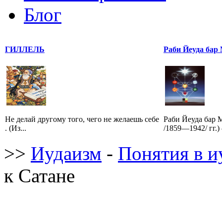
Блог
ГИЛЛЕЛЬ
Раби Йеуда бар
Не делай другому того, чего не желаешь себе
Раби Йеуда бар 
. (Из...
/1859—1942/ гг.)
>>
Иудаизм
-
Понятия в и
к Сатане