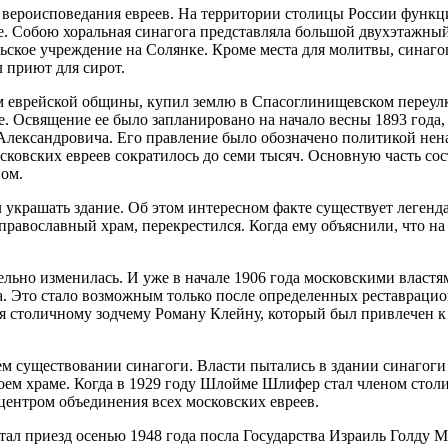
о вероисповедания евреев. На территории столицы России функци
. Собою хоральная синагога представляла большой двухэтажный 
ьское учреждение на Солянке. Кроме места для молитвы, синаго
 приют для сирот.
лем еврейской общины, купил землю в Спасоглинищевском переу
е. Освящение ее было запланировано на начало весны 1893 года,
Александровича. Его правление было обозначено политикой нена
сковских евреев сократилось до семи тысяч. Основную часть со
вом.
л украшать здание. Об этом интересном факте существует легенда
православный храм, перекрестился. Когда ему объяснили, что на
ельно изменилась. И уже в начале 1906 года московскими власт
а. Это стало возможным только после определенных реставрацио
я столичному зодчему Роману Клейну, который был привлечен к
м существовании синагоги. Власти пытались в здании синагоги с
своем храме. Когда в 1929 году Шлойме Шлифер стал членом стол
центром объединения всех московских евреев.
ал приезд осенью 1948 года посла Государства Израиль Голду М