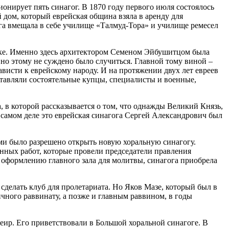
онирует пять синагог. В 1870 году первого июля состоялось
дом, который еврейская община взяла в аренду для
га вмещала в себе училище «Талмуд-Тора» и училище ремесел
лке. Именно здесь архитектором Семеном Эйбушитцом была
 но этому не суждено было случиться. Главной тому виной –
висти к еврейскому народу. И на протяжении двух лет евреев
ставляли состоятельные купцы, специалисты и военные,
, в которой рассказывается о том, что однажды Великий Князь,
 самом деле это еврейская синагога Сергей Александрович был
ями было разрешено открыть новую хоральную синагогу.
нных работ, которые провели председатели правления
 оформлению главного зала для молитвы, синагога приобрела
делать клуб для пролетариата. Но Яков Мазе, который был в
ичного раввинату, а позже и главным раввином, в годы
еир. Его приветствовали в Большой хоральной синагоге. В