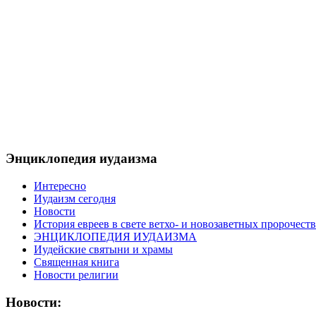
Энциклопедия иудаизма
Интересно
Иудаизм сегодня
Новости
История евреев в свете ветхо- и новозаветных пророчеств
ЭНЦИКЛОПЕДИЯ ИУДАИЗМА
Иудейские святыни и храмы
Священная книга
Новости религии
Новости: