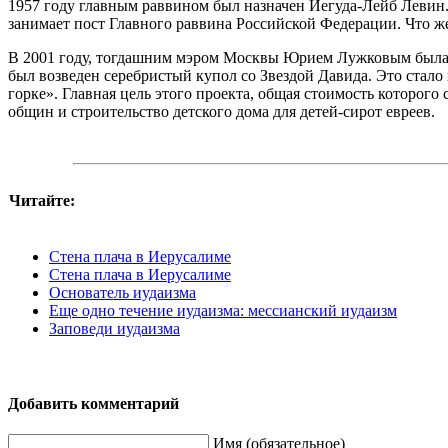
1957 году главным раввином был назначен Иегуда-Лейб Левин. 
занимает пост Главного раввина Российской Федерации. Что же
В 2001 году, тогдашним мэром Москвы Юрием Лужковым была 
был возведен серебристый купол со Звездой Давида. Это стал
горке». Главная цель этого проекта, общая стоимость которог
общин и строительство детского дома для детей-сирот евреев.
Читайте:
Стена плача в Иерусалиме
Стена плача в Иерусалиме
Основатель иудаизма
Еще одно течение иудаизма: мессианский иудаизм
Заповеди иудаизма
Добавить комментарий
Имя (обязательное)