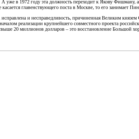
А уже в 1972 году эта должность переходит к Якову Фишману, а
 касается главенствующего поста в Москве, то его занимает Пи
исправлена и несправедливость, причиненная Великим князем 
о началом реализации крупнейшего совместного проекта россий
о свыше 20 миллионов долларов – это восстановление Большой хо