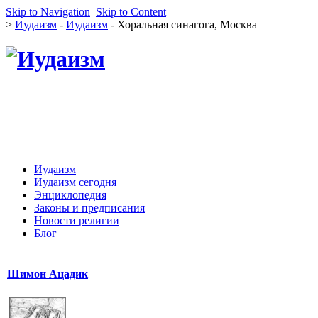
Skip to Navigation
Skip to Content
>
Иудаизм
-
Иудаизм
- Хоральная синагога, Москва
Иудаизм
Иудаизм сегодня
Энциклопедия
Законы и предписания
Новости религии
Блог
Шимон Ацадик