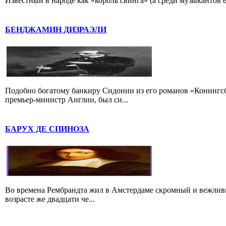
Известный в народе как «король свинга» (а среди музыкантов 
БЕНДЖАМИН ДИЗРАЭЛИ
Подобно богатому банкиру Сидонии из его романов «Конингс
премьер-министр Англии, был си...
БАРУХ ДЕ СПИНОЗА
Во времена Рембрандта жил в Амстердаме скромный и вежлив
возрасте же двадцати че...