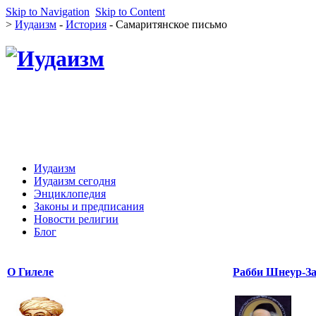
Skip to Navigation
Skip to Content
>
Иудаизм
-
История
- Самаритянское письмо
Иудаизм
Иудаизм сегодня
Энциклопедия
Законы и предписания
Новости религии
Блог
О Гилеле
Рабби Шнеур-За