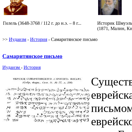
Гилель (3648-3768 / 112 г. до н.э. – 8 г...
Историк Шмуэль
(1871, Малин, Ки
>>
Иудаизм
-
История
- Самаритянское письмо
Самаритянское письмо
Иудаизм
-
История
Существ
еврейск
письмом
еврейск