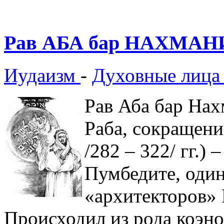
Рав АБА бар НАХМАНИ
Иудаизм
-
Духовные лица
Рав Аба бар Нах
Раба, сокращени
/282 – 322/ гг.)
Пумбедите, оди
«архитекторов» 
Происходил из рода коэно