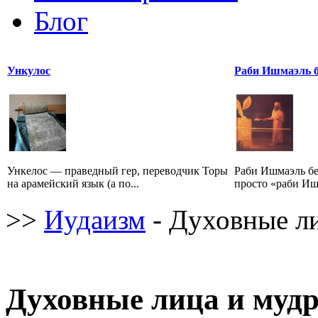
Блог
Ункулос
Раби Ишмаэль 
Ункелос — праведный гер, переводчик Торы
Раби Ишмаэль б
на арамейский язык (а по...
просто «раби Иш
>>
Иудаизм
- Духовные л
Духовные лица и муд