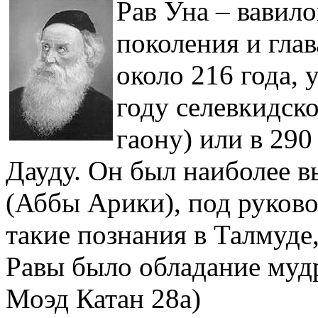
Рав Уна – вавил
поколения и гла
около 216 года, 
году селевкидск
гаону) или в 290
Дауду. Он был наиболее 
(Аббы Арики), под руков
такие познания в Талмуде
Равы было обладание муд
Моэд Катан 28а)