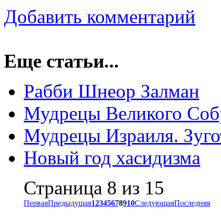
Добавить комментарий
Еще статьи...
Рабби Шнеор Залман
Мудрецы Великого Соб
Мудрецы Израиля. Зуго
Новый год хасидизма
Страница 8 из 15
Первая
Предыдущая
1
2
3
4
5
6
7
8
9
10
Следующая
Последняя