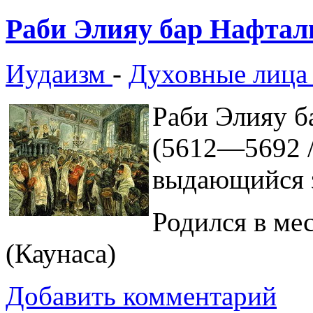
Раби Элияу бар Нафтал
Иудаизм
-
Духовные лица
Раби Элияу б
(5612—5692 /
выдающийся з
Родился в мес
(Каунаса)
Добавить комментарий