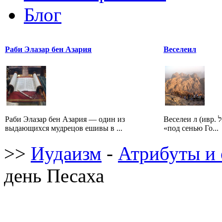
Блог
Раби Элазар бен Азария
Веселеил
Раби Элазар бен Азария — один из
Веселеи л (ивр. בְּצַלְאֵל‎, Бецале ль — букв.
выдающихся мудрецов ешивы в ...
«под сенью Го...
>>
Иудаизм
-
Атрибуты и 
день Песаха