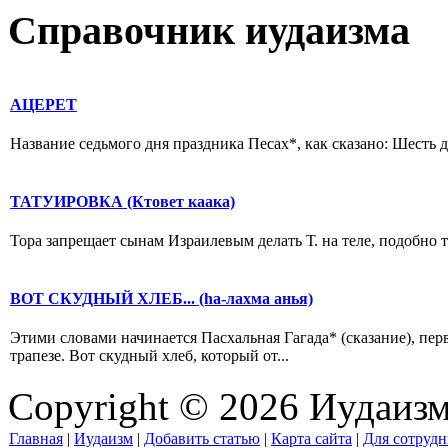
Справочник иудаизма
АЦЕРЕТ
Название седьмого дня праздника Песах*, как сказано: Шесть дн
ТАТУИРОВКА (Ктовет каака)
Тора запрещает сынам Израилевым делать Т. на теле, подобно то
ВОТ СКУДНЫЙ ХЛЕБ... (hа-лахма анья)
Этими словами начинается Пасхальная Гагада* (сказание), пе
трапезе. Вот скудный хлеб, который от...
Copyright © 2026 Иудаиз
Главная
|
Иудаизм
|
Добавить статью
|
Карта сайта
|
Для сотрудн