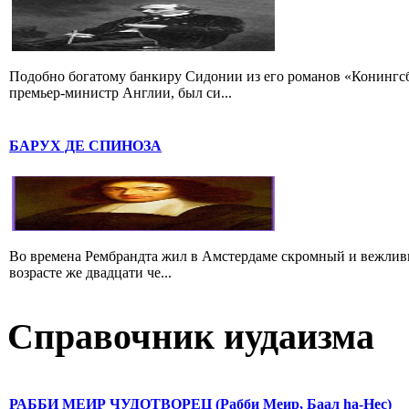
Подобно богатому банкиру Сидонии из его романов «Конингс
премьер-министр Англии, был си...
БАРУХ ДЕ СПИНОЗА
Во времена Рембрандта жил в Амстердаме скромный и вежлив
возрасте же двадцати че...
Справочник иудаизма
РАББИ МЕИР ЧУДОТВОРЕЦ (Рабби Меир, Баал hа-Нес)