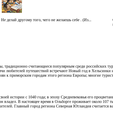
Не делай другому того, чего не желаешь себе . (Из...
, традиционно считающиеся популярным среди российских тур
ячи любителей путешествий встречают Новый год в Хельсинки и 
сиян к приморским городам этого региона Европы; многие тур
 своей истории с 1040 года; в эпоху Средневековья его процвет
он владел. В настоящее время в Ольборге проживает около 107 ты
жителей. Главный город региона Северная Ютландия считается 