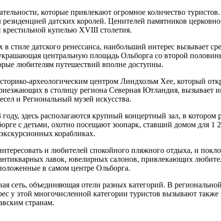
тельности, которые привлекают огромное количество туристов.
л резиденцией датских королей. Ценителей памятников церковн
 крестильной купелью XVIII столетия.
 в стиле датского ренессанса, наибольший интерес вызывает сре
, украшающая центральную площадь Ольборга со второй половин
орые любителям путешествий вполне доступны.
историко-археологическим центром Линдхольм Хее, который отк
приезжающих в столицу региона Северная Ютландия, вызывает и
есел и Региональный музей искусства.
году, здесь располагаются крупный концертный зал, в котором
орге с детьми, охотно посещают зоопарк, ставший домом для 1 
экскурсионных корабликах.
интересовать и любителей спокойного пляжного отдыха, и покл
 антикварных лавок, ювелирных салонов, привлекающих любите
сположенные в самом центре Ольборга.
ная сеть, объединяющая отели разных категорий. В регионально
с у этой многочисленной категории туристов вызывают также 
авским странам.