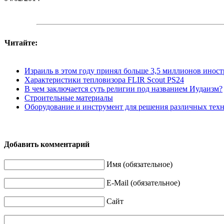
Читайте:
Израиль в этом году принял больше 3,5 миллионов инос
Характеристики тепловизора FLIR Scout PS24
В чем заключается суть религии под названием Иудаизм?
Строительные материалы
Оборудование и инструмент для решения различных техни
Добавить комментарий
Имя (обязательное)
E-Mail (обязательное)
Сайт