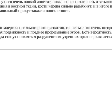
 у него очень плохой аппетит, повышенная потливость и затылок
ния в костной ткани, кости черепа сильно размякнут, и в итоге
равильный прикус также и плоскостопие.
я задержка психомоторного развития, точнее малыш очень поздно
 подвижность и позднее прорезывание зубов. Есть вероятность, 
гда станут появляться разрушения внутренних органов, как: легк