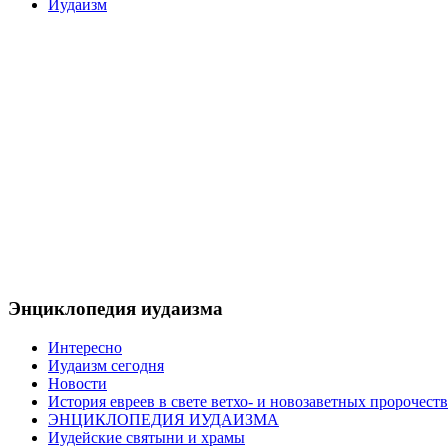
Иудаизм
Энциклопедия иудаизма
Интересно
Иудаизм сегодня
Новости
История евреев в свете ветхо- и новозаветных пророчеств
ЭНЦИКЛОПЕДИЯ ИУДАИЗМА
Иудейские святыни и храмы