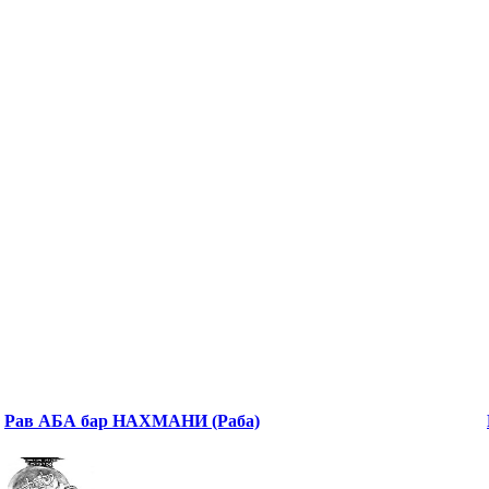
Рав АБА бар НАХМАНИ (Раба)