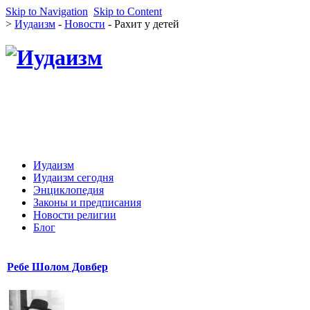
Skip to Navigation
Skip to Content
>
Иудаизм
-
Новости
- Рахит у детей
Иудаизм
Иудаизм сегодня
Энциклопедия
Законы и предписания
Новости религии
Блог
Ребе Шолом Довбер