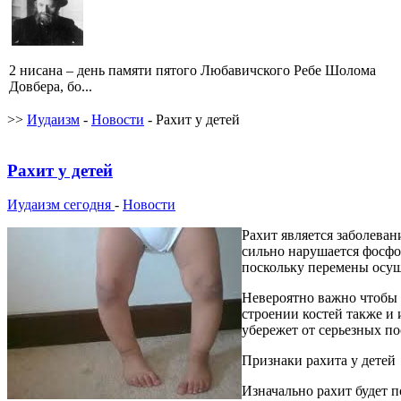
2 нисана – день памяти пятого Любавичского Ребе Шолома
Довбера, бо...
>>
Иудаизм
-
Новости
- Рахит у детей
Рахит у детей
Иудаизм сегодня
-
Новости
Рахит является заболеван
сильно нарушается фосфор
поскольку перемены осущ
Невероятно важно чтобы 
строении костей также и
убережет от серьезных по
Признаки рахита у детей
Изначально рахит будет 