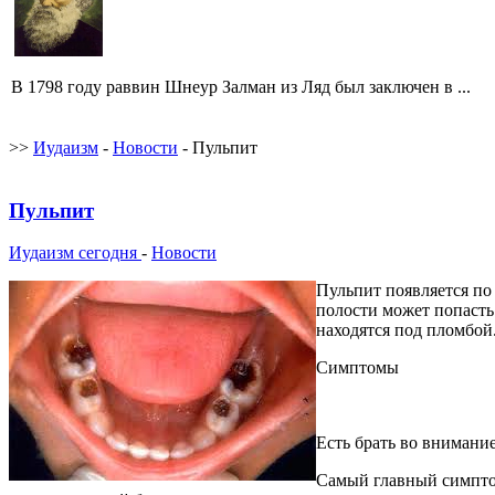
В 1798 году раввин Шнеур Залман из Ляд был заключен в ...
>>
Иудаизм
-
Новости
- Пульпит
Пульпит
Иудаизм сегодня
-
Новости
Пульпит появляется по
полости может попасть 
находятся под пломбой
Симптомы
Есть брать во внимани
Самый главный симптом,