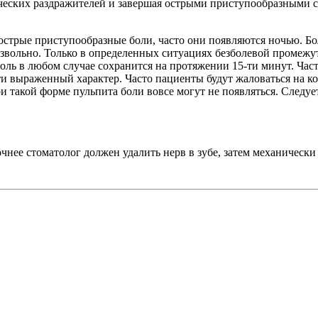
мических раздражителей и завершая острыми приступообразными
стрые приступообразные боли, часто они появляются ночью. Бол
звольно. Только в определенных ситуациях безболевой промежут
боль в любом случае сохранится на протяжении 15-ти минут. Част
ти выраженный характер. Часто пациенты будут жаловаться на к
и такой форме пульпита боли вовсе могут не появляться. Следуе
чнее стоматолог должен удалить нерв в зубе, затем механически