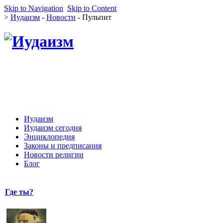
Skip to Navigation
Skip to Content
>
Иудаизм
-
Новости
- Пульпит
Иудаизм
Иудаизм сегодня
Энциклопедия
Законы и предписания
Новости религии
Блог
Где ты?