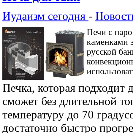
Иудаизм сегодня
-
Новост
Печи с пар
каменками з
русской бан
конвекцион
использоват
Печка, которая подходит д
сможет без длительной то
температуру до 70 градус
достаточно быстро прогре