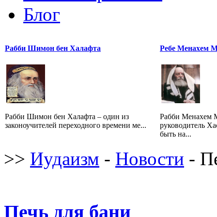
Блог
Рабби Шимон бен Халафта
Ребе Менахем 
Рабби Шимон бен Халафта – один из
Рабби Менахем 
законоучителей переходного времени ме...
руководитель Ха
быть на...
>>
Иудаизм
-
Новости
- П
Печь для бани