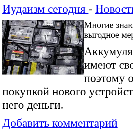
Иудаизм сегодня
-
Новост
Многие знают
выгодное ме
Аккумулят
имеют сво
поэтому 
покупкой нового устройств
него деньги.
Добавить комментарий