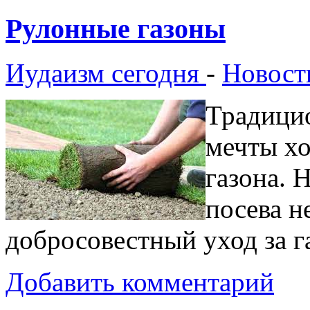
Рулонные газоны
Иудаизм сегодня
-
Новост
Традици
мечты хо
газона. Н
посева н
добросовестный уход за г
Добавить комментарий