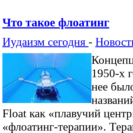
Что такое флоатинг
Иудаизм сегодня
-
Новост
Концепц
1950-х г
нее был
названи
Float как «плавучий цент
«флоатинг-терапии». Тер