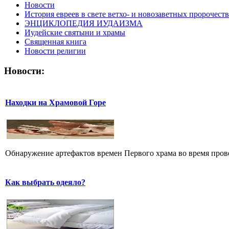
Новости
История евреев в свете ветхо- и новозаветных пророчеств
ЭНЦИКЛОПЕДИЯ ИУДАИЗМА
Иудейские святыни и храмы
Священная книга
Новости религии
Новости:
Находки на Храмовой Горе
Обнаружение артефактов времен Первого храма во время прове
Как выбрать одеяло?