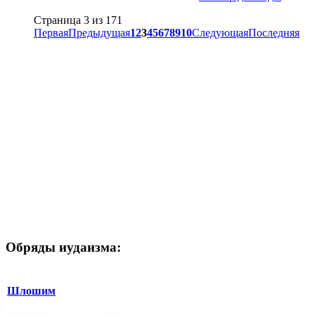
Страница 3 из 171
Первая
Предыдущая
1
2
3
4
5
6
7
8
9
10
Следующая
Последняя
Обряды иудаизма:
Шлошим