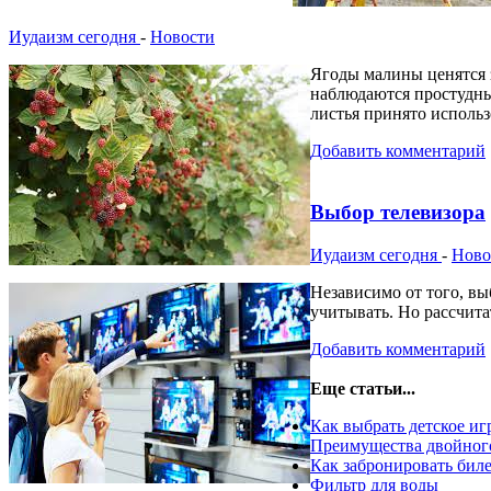
Иудаизм сегодня
-
Новости
Ягоды малины ценятся 
наблюдаются простудны
листья принято использ
Добавить комментарий
Выбор телевизора
Иудаизм сегодня
-
Ново
Независимо от того, вы
учитывать. Но рассчита
Добавить комментарий
Еще статьи...
Как выбрать детское иг
Преимущества двойног
Как забронировать биле
Фильтр для воды