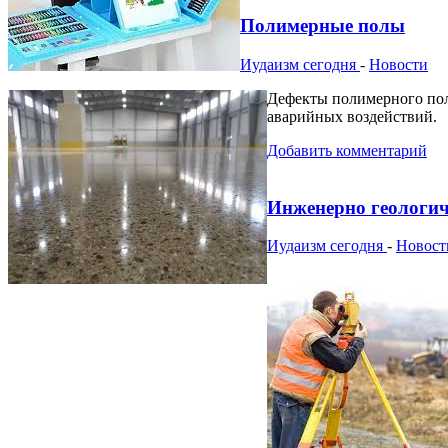
Полимерные полы
Иудаизм сегодня
-
Новости
Дефекты полимерного пола
аварийных воздействий.
Добавить комментарий
Инженерно геологич
Иудаизм сегодня
-
Новост