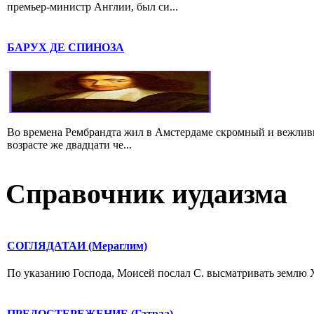
премьер-министр Англии, был си...
БАРУХ ДЕ СПИНОЗА
Во времена Рембрандта жил в Амстердаме скромный и вежлив
возрасте же двадцати че...
Справочник иудаизма
СОГЛЯДАТАИ (Мераглим)
По указанию Господа, Моисей послал С. высматривать землю Х
ПРЕДОСТЕРЕЖЕНИЕ (Гатраа)