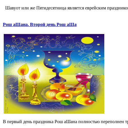
Шавуот или же Пятидесятница является еврейским праздником 
Рош аШана. Второй день Рош аШа
В первый день праздника Рош аШана полностью переполнен тр