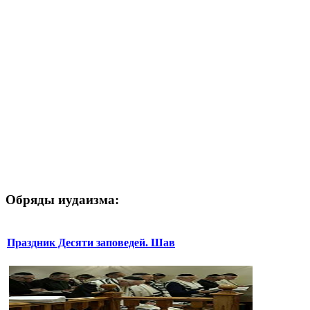
Обряды иудаизма:
Праздник Десяти заповедей. Шав