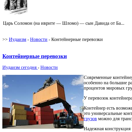
Царь Соломон (на иврите — Шломо) — сын Давида от Ба...
>>
Иудаизм
-
Новости
- Контейнерные перевозки
Контейнерные перевозки
Иудаизм сегодня
-
Новости
Современные контейнер
особенно на большие ра
процентов мировых гру
У перевозок контейнера
Контейнер есть возмож
это универсальные конт
грузов
можно для транс
Надежная конструкция к