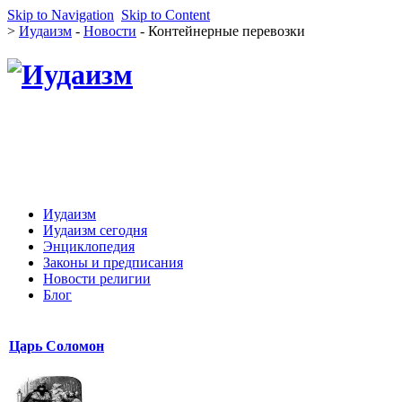
Skip to Navigation
Skip to Content
>
Иудаизм
-
Новости
- Контейнерные перевозки
Иудаизм
Иудаизм сегодня
Энциклопедия
Законы и предписания
Новости религии
Блог
Царь Соломон