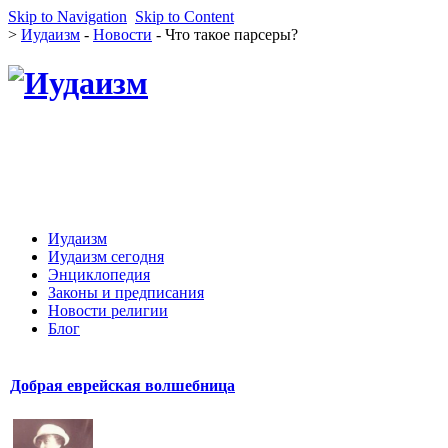
Skip to Navigation
Skip to Content
>
Иудаизм
-
Новости
- Что такое парсеры?
Иудаизм
Иудаизм сегодня
Энциклопедия
Законы и предписания
Новости религии
Блог
Добрая еврейская волшебница