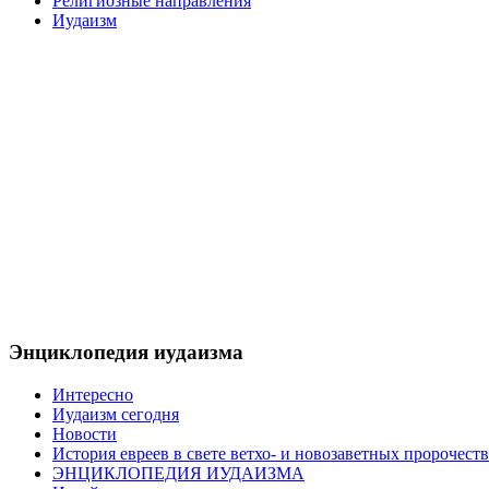
Религиозные направления
Иудаизм
Энциклопедия иудаизма
Интересно
Иудаизм сегодня
Новости
История евреев в свете ветхо- и новозаветных пророчеств
ЭНЦИКЛОПЕДИЯ ИУДАИЗМА