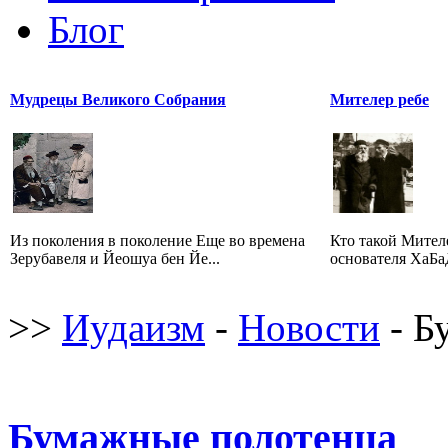
Блог
Мудрецы Великого Собрания
Мителер ребе
Из поколения в поколение Еще во времена
Кто такой Мител
Зерубавеля и Йеошуа бен Йе...
основателя ХаБаД
>>
Иудаизм
-
Новости
- Б
Бумажные полотенца