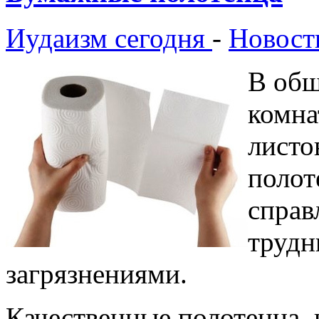
Иудаизм сегодня
-
Новост
В общ
комна
листо
полот
справ
трудн
загрязнениями.
Качественные полотенца,