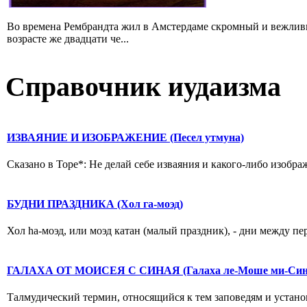
Во времена Рембрандта жил в Амстердаме скромный и вежлив
возрасте же двадцати че...
Справочник иудаизма
ИЗВАЯНИЕ И ИЗОБРАЖЕНИЕ (Песел утмуна)
Сказано в Торе*: Не делай себе изваяния и какого-либо изображ
БУДНИ ПРАЗДНИКА (Хол гa-моэд)
Хол hа-моэд, или моэд катан (малый праздник), - дни между п
ГАЛАХА ОТ МОИСЕЯ С СИНАЯ (Галаха ле-Моше ми-Син
Талмудический термин, относящийся к тем заповедям и устан