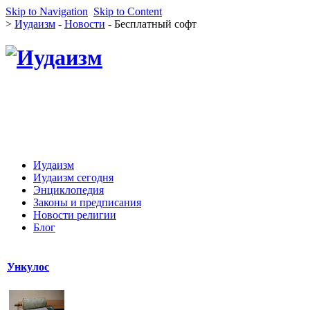
Skip to Navigation
Skip to Content
>
Иудаизм
-
Новости
- Бесплатный софт
Иудаизм
Иудаизм сегодня
Энциклопедия
Законы и предписания
Новости религии
Блог
Ункулос