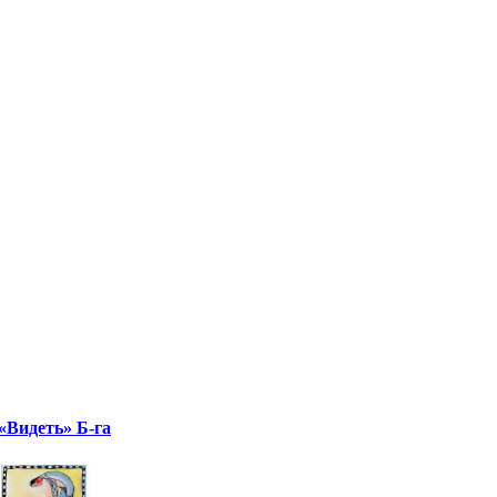
«Видеть» Б-га