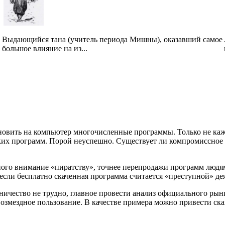
Выдающийся тана (учитель периода Мишны), оказавший самое
большое влияние на из...
ановить на компьютер многочисленные программы. Только не к
их программ. Порой неуспешно. Существует ли компромиссное 
ного внимание «пиратству», точнее перепродажи программ людям
 если бесплатно скаченная программа считается «преступной» де
ничество не трудно, главное провести анализ официального рын
возмездное пользование. В качестве примера можно привести ск