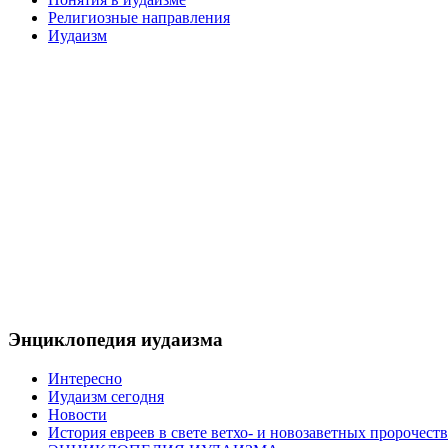
Религиозные направления
Иудаизм
Энциклопедия иудаизма
Интересно
Иудаизм сегодня
Новости
История евреев в свете ветхо- и новозаветных пророчеств