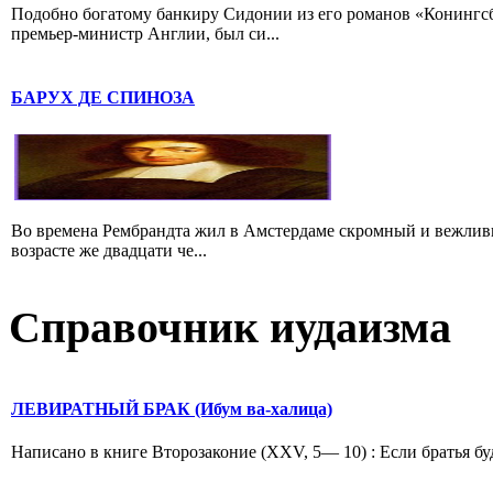
Подобно богатому банкиру Сидонии из его романов «Конингс
премьер-министр Англии, был си...
БАРУХ ДЕ СПИНОЗА
Во времена Рембрандта жил в Амстердаме скромный и вежлив
возрасте же двадцати че...
Справочник иудаизма
ЛЕВИРАТНЫЙ БРАК (Ибум ва-халица)
Написано в книге Второзаконие (XXV, 5— 10) : Если братья буду