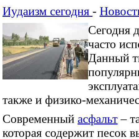
Иудаизм сегодня
-
Новост
Сегодня д
часто исп
Данный т
популярн
эксплуат
также и физико-механиче
Современный
асфальт
– т
которая содержит песок в