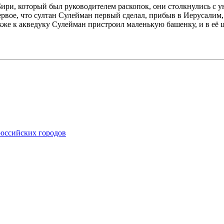
Бири, который был руководителем раскопок, они столкнулись с 
ервое, что султан Сулейман первый сделал, прибыв в Иерусалим,
кже к акведуку Сулейман пристроил маленькую башенку, и в её ц
российских городов