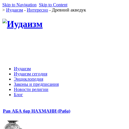
Skip to Navigation
Skip to Content
>
Иудаизм
-
Интересно
- Древний акведук
Иудаизм
Иудаизм сегодня
Энциклопедия
Законы и предписания
Новости религии
Блог
Рав АБА бар НАХМАНИ (Раба)