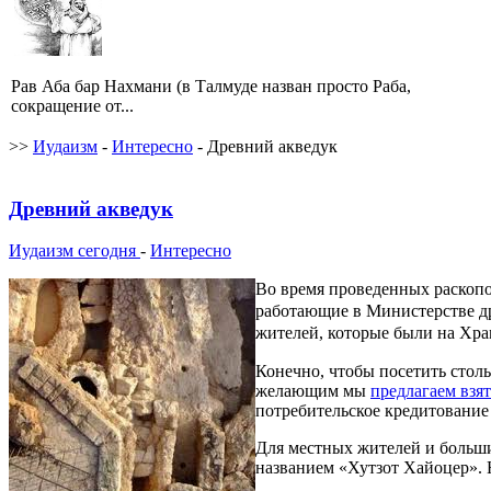
Рав Аба бар Нахмани (в Талмуде назван просто Раба,
сокращение от...
>>
Иудаизм
-
Интересно
- Древний акведук
Древний акведук
Иудаизм сегодня
-
Интересно
Во время проведенных раскопо
работающие в Министерстве др
жителей, которые были на Хра
Конечно, чтобы посетить столь
желающим мы
предлагаем взят
потребительское кредитование
Для местных жителей и больши
названием «Хутзот Хайоцер». 